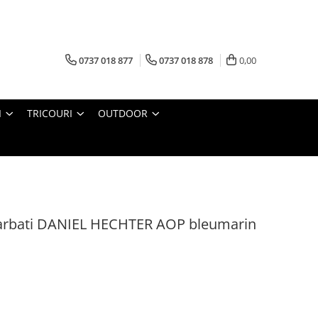
0737 018 877
0737 018 878
0,00
I
TRICOURI
OUTDOOR
arbati DANIEL HECHTER AOP bleumarin