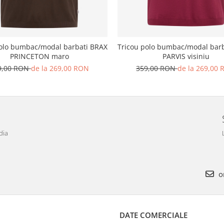
polo bumbac/modal barbati BRAX
Tricou polo bumbac/modal bar
PRINCETON maro
PARVIS visiniu
9,00 RON
de la 269,00 RON
359,00 RON
de la 269,00
dia
o
DATE COMERCIALE