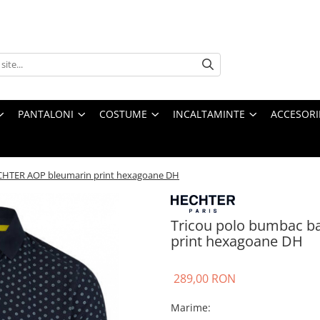
PANTALONI
COSTUME
INCALTAMINTE
ACCESORI
CHTER AOP bleumarin print hexagoane DH
Tricou polo bumbac b
print hexagoane DH
289,00 RON
Marime
: