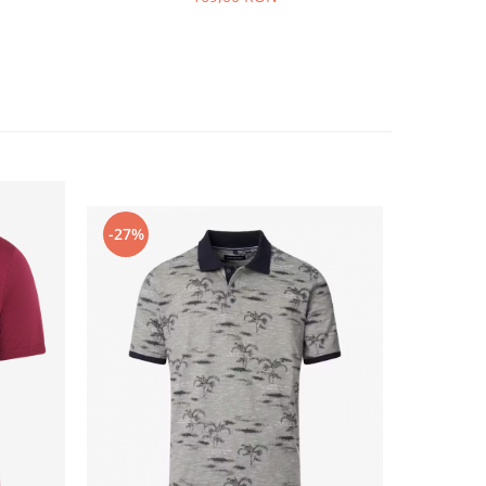
-27%
-24%