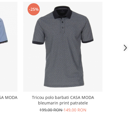
-25%
-29%
ASA MODA
Tricou polo barbati CASA MODA
Tricou po
bleumarin print patratele
199,00 RON
149,00 RON
27