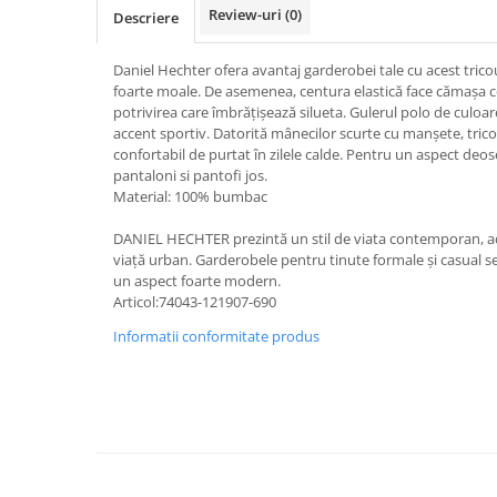
Review-uri
(0)
Descriere
Daniel Hechter ofera avantaj garderobei tale cu acest trico
foarte moale. De asemenea, centura elastică face cămașa c
potrivirea care îmbrățișează silueta. Gulerul polo de culoar
accent sportiv. Datorită mânecilor scurte cu manșete, tric
confortabil de purtat în zilele calde. Pentru un aspect deos
pantaloni si pantofi jos.
Material: 100% bumbac
DANIEL HECHTER prezintă un stil de viata contemporan, 
viață urban. Garderobele pentru tinute formale și casual s
un aspect foarte modern.
Articol:74043-121907-690
Informatii conformitate produs