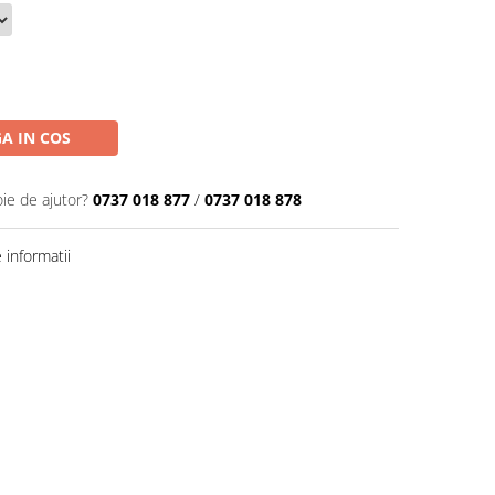
A IN COS
oie de ajutor?
0737 018 877
/
0737 018 878
informatii