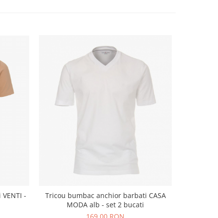
 VENTI -
Tricou bumbac anchior barbati CASA
Tricou bu
MODA alb - set 2 bucati
169,00 RON