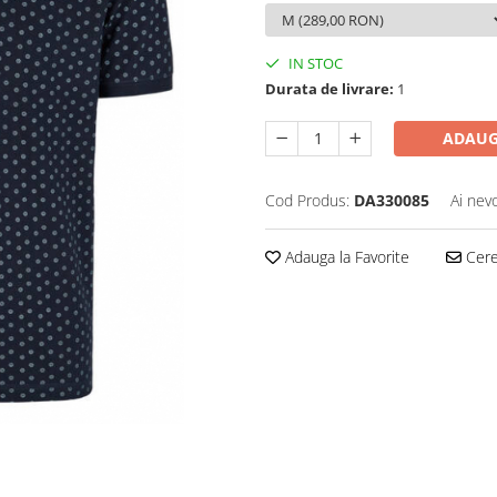
IN STOC
Durata de livrare:
1
ADAUG
Cod Produs:
DA330085
Ai nev
Adauga la Favorite
Cere 