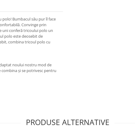
u polo! Bumbacul său pur îl face
onfortabilă. Convinge prin
e uni conferă tricoului polo un
oul polo este deosebit de
ebit, combina tricoul polo cu
adaptat noului nostru mod de
e combina și se potrivesc pentru
PRODUSE ALTERNATIVE