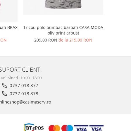
Tricou polo bumbac barbati CASA MODA
Tricou p
bati BRAX
oliv print arbust
299,00 RON
de la 219,00 RON
44
 RON
SUPORT CLIENTI
Luni- vineri : 10.00 - 18.00
0737 018 877
0737 018 878
nlineshop@casimaserv.ro