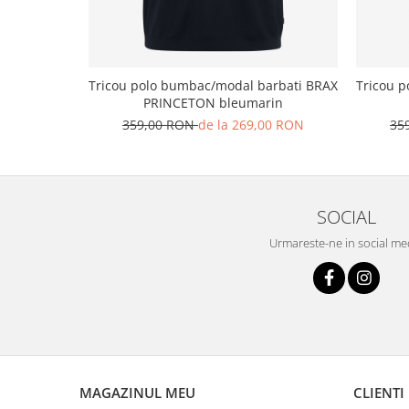
Tricou polo bumbac/modal barbati BRAX
Tricou 
PRINCETON bleumarin
359,00 RON
de la 269,00 RON
35
SOCIAL
Urmareste-ne in social me
MAGAZINUL MEU
CLIENTI