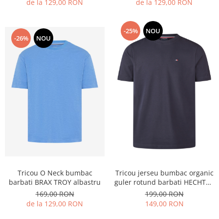
de la 129,00 RON
de la 129,00 RON
-25%
NOU
-26%
NOU
Tricou O Neck bumbac
Tricou jerseu bumbac organic
barbati BRAX TROY albastru
guler rotund barbati HECHTER
bleumarin
169,00 RON
199,00 RON
de la 129,00 RON
149,00 RON