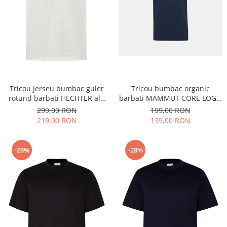
Tricou jerseu bumbac guler
Tricou bumbac organic
rotund barbati HECHTER alb
barbati MAMMUT CORE LOGO
dungi tricotate
bleumarin
299,00 RON
199,00 RON
219,00 RON
139,00 RON
-28%
-28%