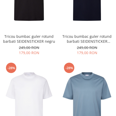
Tricou bumbac guler rotund
Tricou bumbac guler rotund
barbati SEIDENSTICKER negru
barbati SEIDENSTICKER
bleumarin
249,00 RON
249,00 RON
179,00 RON
179,00 RON
-28%
-28%