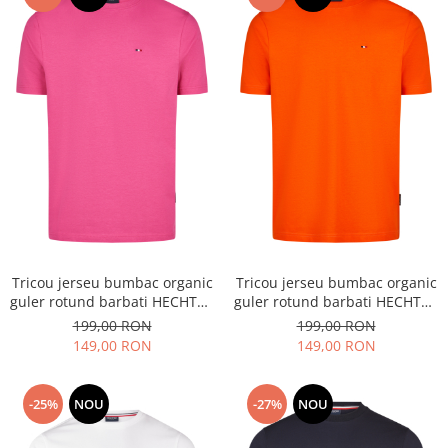
Tricou jerseu bumbac organic
Tricou jerseu bumbac organic
guler rotund barbati HECHTER
guler rotund barbati HECHTER
fucsia
portocaliu
199,00 RON
199,00 RON
149,00 RON
149,00 RON
-25%
NOU
-27%
NOU