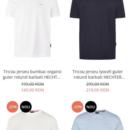
Tricou jerseu bumbac organic
Tricou jerseu lyocell guler
guler rotund barbati HECHTER
rotund barbati HECHTER
alb
bleumarin
199,00 RON
299,00 RON
149,00 RON
219,00 RON
-27%
NOU
-27%
NOU