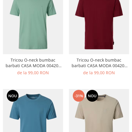
echipamente sportive
ICEBREAKER
camasi imprimeuri diverse
accesorii outdoor
MAURITIUS
camasi dupa lungimea manecii
DALACO
camasi maneca lunga
LEVI'S
camasi maneca scurta
VIKING
STETSON
SCARPA
Tricou O-neck bumbac
Tricou O-neck bumbac
MAMMUT
barbati CASA MODA 004200
barbati CASA MODA 004200
verde deschis
visiniu
de la 99,00 RON
de la 99,00 RON
BURLINGTON
OTTER
FISCHER
NOU
-31%
NOU