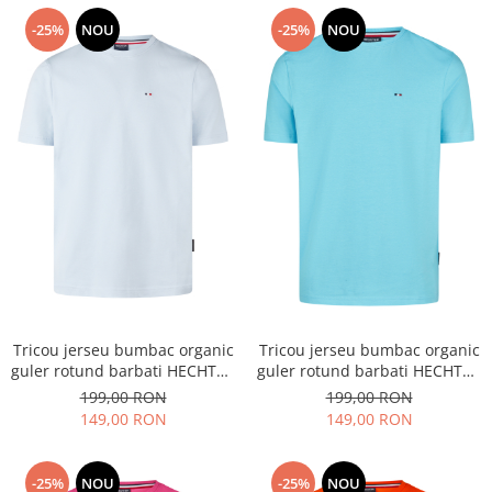
-25%
NOU
-25%
NOU
Tricou jerseu bumbac organic
Tricou jerseu bumbac organic
guler rotund barbati HECHTER
guler rotund barbati HECHTER
bleu
turcoaz deschis
199,00 RON
199,00 RON
149,00 RON
149,00 RON
-25%
NOU
-25%
NOU