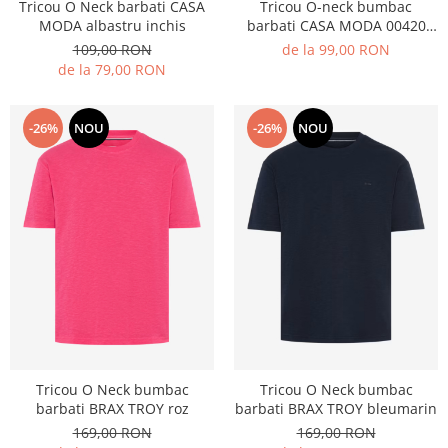
Tricou O Neck barbati CASA
Tricou O-neck bumbac
MODA albastru inchis
barbati CASA MODA 00420
corai
109,00 RON
de la 99,00 RON
de la 79,00 RON
-26%
NOU
-26%
NOU
Tricou O Neck bumbac
Tricou O Neck bumbac
barbati BRAX TROY roz
barbati BRAX TROY bleumarin
169,00 RON
169,00 RON