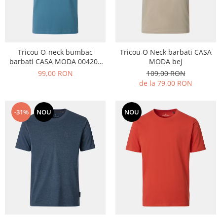
Tricou O-neck bumbac
Tricou O Neck barbati CASA
barbati CASA MODA 004200
MODA bej
turcoaz
99,00 RON
109,00 RON
de la 79,00 RON
-31%
NOU
NOU