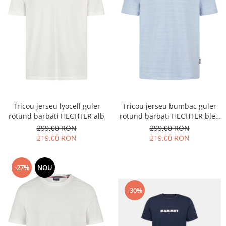
Tricou jerseu lyocell guler
Tricou jerseu bumbac guler
rotund barbati HECHTER alb
rotund barbati HECHTER bleu
dungi tricotate
299,00 RON
299,00 RON
219,00 RON
219,00 RON
-27%
NOU
-30%