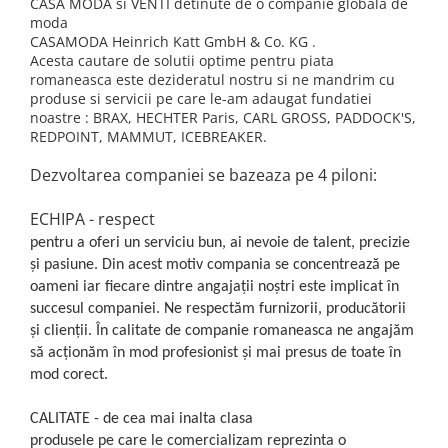
echipamente sportive
ICEBREAKER
CASA MODA si VENTI detinute de o companie globala de
camasi imprimeuri diverse
moda
accesorii outdoor
MAURITIUS
camasi dupa lungimea manecii
CASAMODA Heinrich Katt GmbH & Co. KG .
Acesta cautare de solutii optime pentru piata
DALACO
camasi maneca lunga
romaneasca este dezideratul nostru si ne mandrim cu
LEVI'S
camasi maneca scurta
produse si servicii pe care le-am adaugat fundatiei
noastre : BRAX, HECHTER Paris, CARL GROSS, PADDOCK'S,
VIKING
REDPOINT, MAMMUT, ICEBREAKER.
STETSON
Dezvoltarea companiei se bazeaza pe 4 piloni:
SCARPA
MAMMUT
ECHIPA - respect
pentru a oferi un serviciu bun, ai nevoie de talent, precizie
BURLINGTON
și pasiune. Din acest motiv compania se concentrează pe
OTTER
oameni iar fiecare dintre angajații noștri este implicat în
FISCHER
succesul companiei. Ne respectăm furnizorii, producătorii
și clienții. În calitate de companie romaneasca ne angajăm
să acționăm în mod profesionist și mai presus de toate în
mod corect.
CALITATE - de cea mai inalta clasa
produsele pe care le comercializam reprezinta o