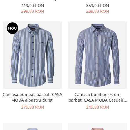
bleumarin dungulite
dungulite
359,00 RON
419,00 RON
269,00 RON
299,00 RON
NOU
Camasa bumbac barbati CASA
Camasa bumbac oxford
MODA albastru dungi
barbati CASA MODA CasualFit
dungulite albastru
279,00 RON
249,00 RON