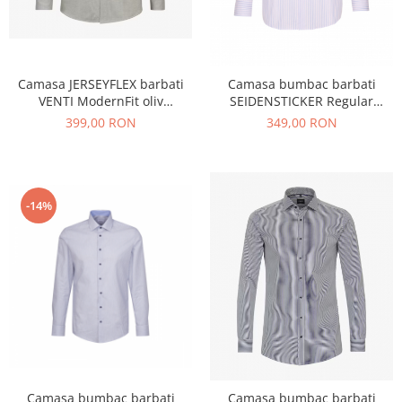
Camasa JERSEYFLEX barbati
Camasa bumbac barbati
VENTI ModernFit oliv
SEIDENSTICKER Regular
dungulite
dungulite roz
399,00 RON
349,00 RON
-14%
Camasa bumbac barbati
Camasa bumbac barbati