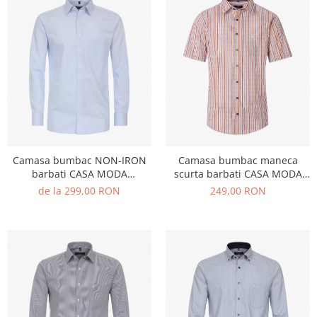
Camasa bumbac NON-IRON
Camasa bumbac maneca
barbati CASA MODA
scurta barbati CASA MODA
ComfortFit bleu dungulite
CasualFit portocaliu dungulite
de la 299,00 RON
249,00 RON