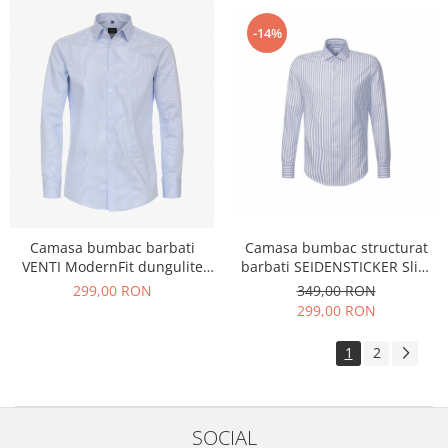
-14%
Camasa bumbac barbati
Camasa bumbac structurat
VENTI ModernFit dungulite
barbati SEIDENSTICKER Slim
bleu
albastru dungi
299,00 RON
349,00 RON
299,00 RON
1
2
SOCIAL