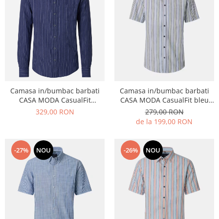
echipamente sportive
ICEBREAKER
camasi imprimeuri diverse
accesorii outdoor
MAURITIUS
camasi dupa lungimea manecii
DALACO
camasi maneca lunga
LEVI'S
camasi maneca scurta
VIKING
STETSON
Camasa in/bumbac barbati
Camasa in/bumbac barbati
SCARPA
CASA MODA CasualFit
CASA MODA CasualFit bleu
MAMMUT
albastru dungi
dungi
329,00 RON
279,00 RON
de la 199,00 RON
BURLINGTON
OTTER
-27%
NOU
-26%
NOU
FISCHER