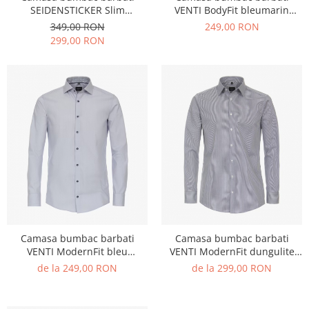
SEIDENSTICKER Slim
VENTI BodyFit bleumarin
dungulite bleu/gri
dungulite
349,00 RON
249,00 RON
299,00 RON
Camasa bumbac barbati
Camasa bumbac barbati
VENTI ModernFit bleu
VENTI ModernFit dungulite
dungulite
bleumarin
de la 249,00 RON
de la 299,00 RON