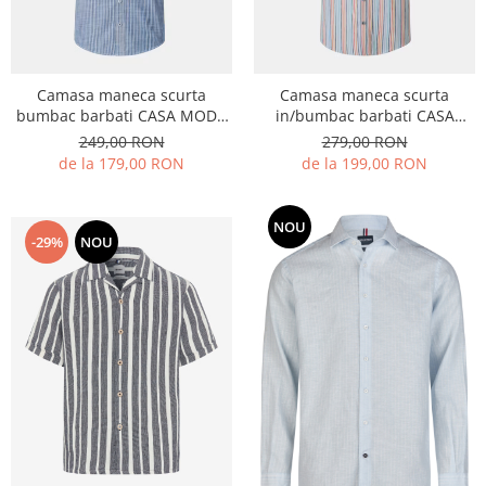
Camasa maneca scurta
Camasa maneca scurta
bumbac barbati CASA MODA
in/bumbac barbati CASA
albastru dungi
MODA turcoaz/portocaliu
249,00 RON
279,00 RON
dungulite
de la 179,00 RON
de la 199,00 RON
NOU
-29%
NOU