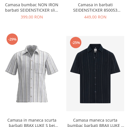
Camasa bumbac NON IRON
Camasa in barbati
barbati SEIDENSTICKER slim
SEIDENSTICKER 850053
albastru dungulite
regular multicolor dungi
399,00 RON
449,00 RON
-29%
-25%
Camasa maneca scurta
Camasa in maneca scurta
bumbac barbati BRAX LUKE S
barbati BRAX LUKE S bej