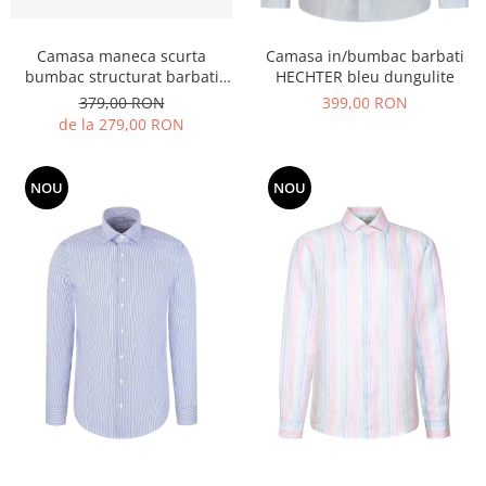
Camasa maneca scurta
Camasa in/bumbac barbati
bumbac structurat barbati
HECHTER bleu dungulite
BRAX LEO S bleumarin dungi
379,00 RON
399,00 RON
de la 279,00 RON
NOU
NOU