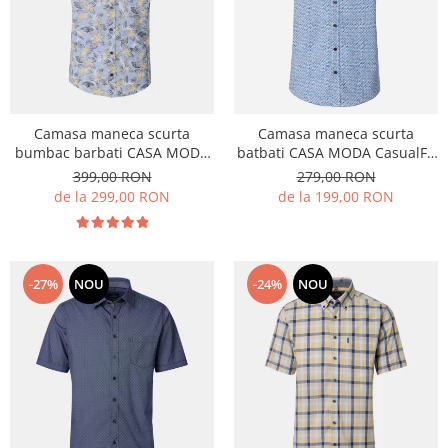
Camasa maneca scurta
Camasa maneca scurta
bumbac barbati CASA MODA
batbati CASA MODA CasualFit
CasualFit albastru floral
albastru cerculete
399,00 RON
279,00 RON
de la 299,00 RON
de la 199,00 RON
-27%
NOU
-24%
NOU