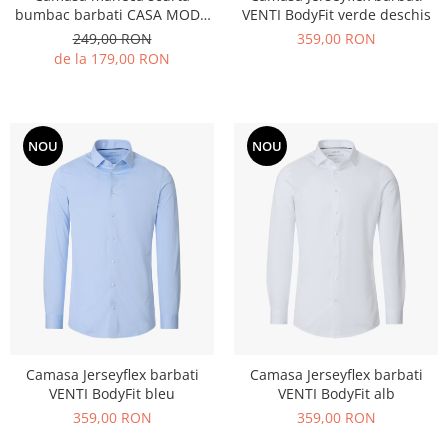
bumbac barbati CASA MODA
VENTI BodyFit verde deschis
CasualFit bleumarin carouri
249,00 RON
359,00 RON
de la 179,00 RON
NOU
NOU
Camasa Jerseyflex barbati
Camasa Jerseyflex barbati
VENTI BodyFit bleu
VENTI BodyFit alb
359,00 RON
359,00 RON