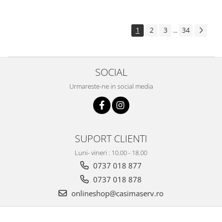
1
2
3
34
...
SOCIAL
Urmareste-ne in social media
SUPORT CLIENTI
Luni- vineri : 10.00 - 18.00
0737 018 877
0737 018 878
onlineshop@casimaserv.ro