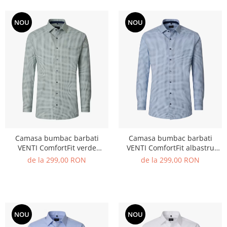
NOU
NOU
Camasa bumbac barbati
Camasa bumbac barbati
VENTI ComfortFit verde
VENTI ComfortFit albastru
cerculete
cerculete
de la 299,00 RON
de la 299,00 RON
NOU
NOU