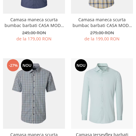
Camasa maneca scurta
Camasa maneca scurta
bumbac barbati CASA MODA
bumbac barbati CASA MODA
CasualFit bleumarin cerculete
CasualFit galben carouri
249,00 RON
279,00 RON
de la 179,00 RON
de la 199,00 RON
-27%
NOU
NOU
Camasa maneca scurta
Camasa Jerseyflex barbati