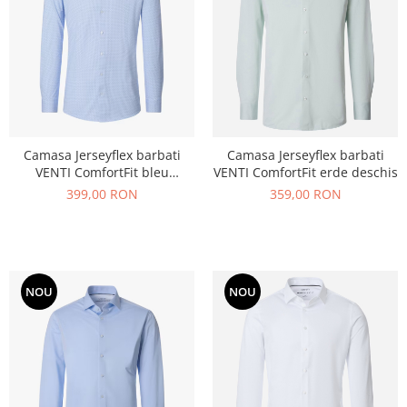
Camasa Jerseyflex barbati
Camasa Jerseyflex barbati
VENTI ComfortFit bleu
VENTI ComfortFit erde deschis
punctulete
399,00 RON
359,00 RON
NOU
NOU