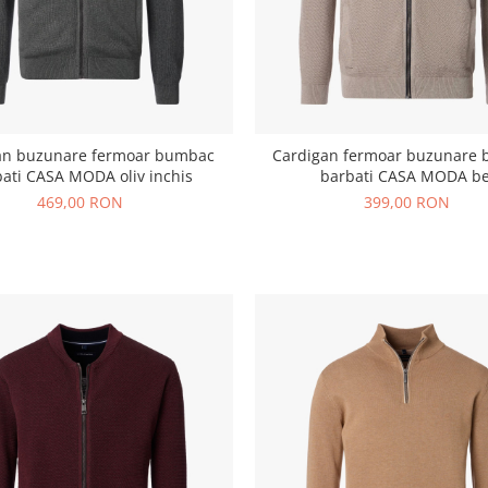
an buzunare fermoar bumbac
Cardigan fermoar buzunare
ati CASA MODA oliv inchis
barbati CASA MODA be
469,00 RON
399,00 RON