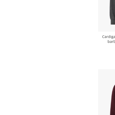
Cardig
barb