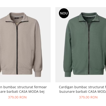
NOU
an bumbac structurat fermoar
Cardigan bumbac structurat 
are barbati CASA MODA bej
buzunare barbati CASA MOD
379,00 RON
379,00 RON