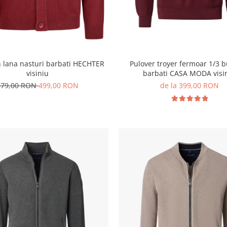
 lana nasturi barbati HECHTER
Pulover troyer fermoar 1/3
visiniu
barbati CASA MODA visi
679,00 RON
499,00 RON
de la 399,00 RON