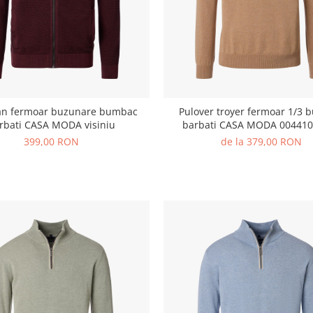
an fermoar buzunare bumbac
Pulover troyer fermoar 1/3
rbati CASA MODA visiniu
barbati CASA MODA 00441
deschis
399,00 RON
de la 379,00 RON