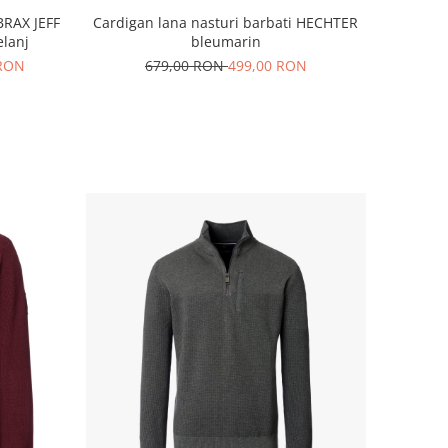
BRAX JEFF
Cardigan lana nasturi barbati HECHTER
lanj
bleumarin
 RON
679,00 RON
499,00 RON