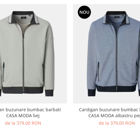
NOU
zunare bumbac barbati
Cardigan buzunare bumbac barbati
CASA MODA bej
CASA MODA albastru pe
de la 379,00 RON
de la 379,00 RON