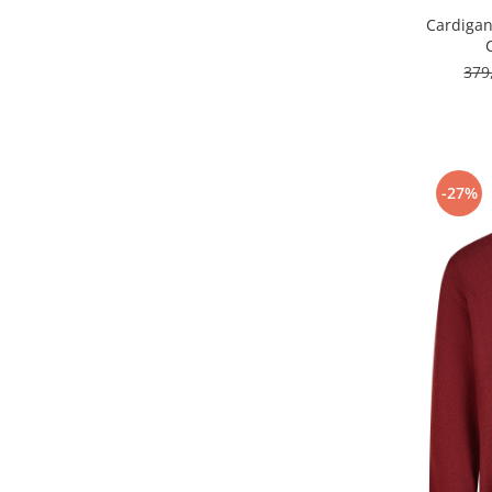
Cardigan
379
-27%