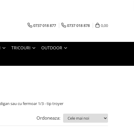
0737 018 877
0737 018 878
0,00
I
TRICOURI
OUTDOOR
digan sau cu fermoar 1/3 - tip troyer
Ordoneaza: