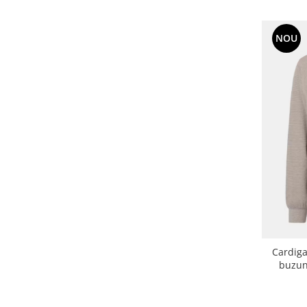
NOU
Cardig
buzun