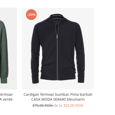
-20%
Cardigan fermoar bumbac Pima barbati
fermoar
CASA MODA 004440 bleumarin
A verde
379,00 RON
de la 303,00 RON