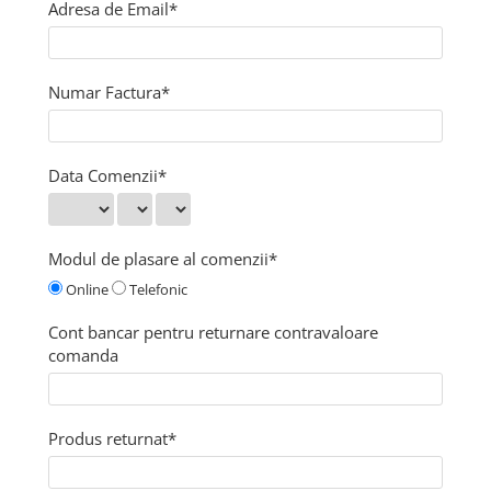
echipamente sportive
ICEBREAKER
Adresa de Email*
camasi imprimeuri diverse
accesorii outdoor
MAURITIUS
camasi dupa lungimea manecii
DALACO
camasi maneca lunga
Numar Factura*
LEVI'S
camasi maneca scurta
VIKING
STETSON
Data Comenzii*
SCARPA
MAMMUT
Modul de plasare al comenzii*
BURLINGTON
Online
Telefonic
OTTER
Cont bancar pentru returnare contravaloare
FISCHER
comanda
Produs returnat*