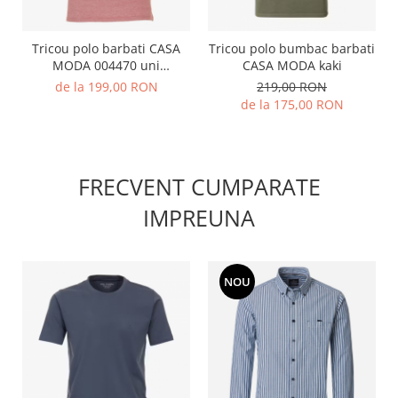
Tricou polo barbati CASA
Tricou polo bumbac barbati
MODA 004470 uni
CASA MODA kaki
portocaliu pepit
de la 199,00 RON
219,00 RON
de la 175,00 RON
FRECVENT CUMPARATE
IMPREUNA
NOU