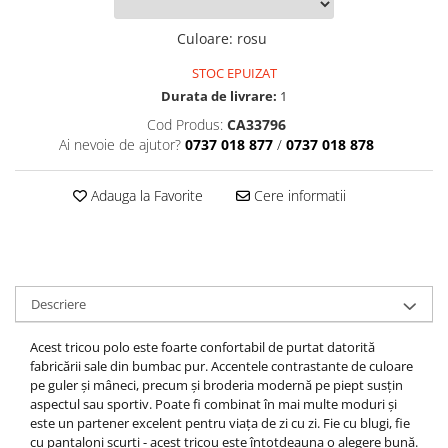
Culoare
:
rosu
STOC EPUIZAT
Durata de livrare:
1
Cod Produs:
CA33796
Ai nevoie de ajutor?
0737 018 877
/
0737 018 878
Adauga la Favorite
Cere informatii
Descriere
Acest tricou polo este foarte confortabil de purtat datorită
fabricării sale din bumbac pur.
Accentele contrastante de culoare
pe guler și mâneci, precum și broderia modernă pe piept susțin
aspectul sau sportiv.
Poate fi combinat în mai multe moduri și
este un partener excelent pentru viața de zi cu zi.
Fie cu blugi, fie
cu pantaloni scurți - acest tricou este întotdeauna o alegere bună.