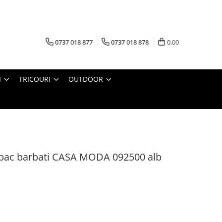
0737 018 877
0737 018 878
0,00
I
TRICOURI
OUTDOOR
mbac barbati CASA MODA 092500 alb