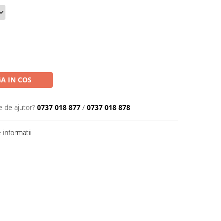
A IN COS
e de ajutor?
0737 018 877
/
0737 018 878
informatii