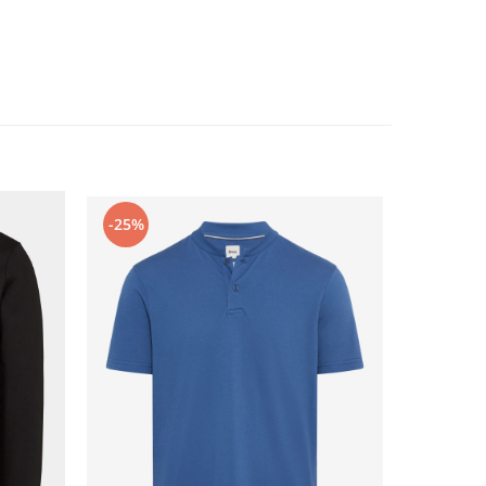
-25%
-28%