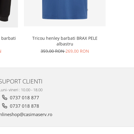
barbati
Tricou b
Tricou henley barbati BRAX PELE
S
albastru
N
24
359,00 RON
269,00 RON
SUPORT CLIENTI
Luni- vineri : 10.00 - 18.00
0737 018 877
0737 018 878
nlineshop@casimaserv.ro