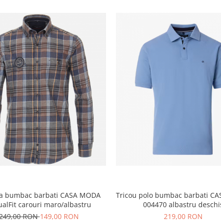
a bumbac barbati CASA MODA
Tricou polo bumbac barbati C
alFit carouri maro/albastru
004470 albastru deschi
249,00 RON
149,00 RON
219,00 RON