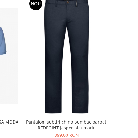
NOU
ASA MODA
Pantaloni subtiri chino bumbac barbati
Tricou po
s
REDPOINT Jasper bleumarin
399,00 RON