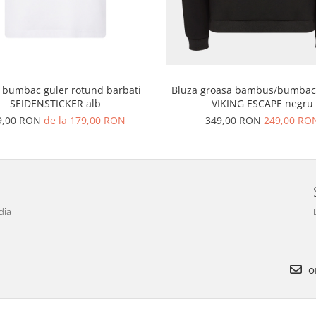
Bluza groasa bambus/bumbac 
 bumbac guler rotund barbati
VIKING ESCAPE negru
SEIDENSTICKER alb
349,00 RON
249,00 RO
9,00 RON
de la 179,00 RON
dia
o