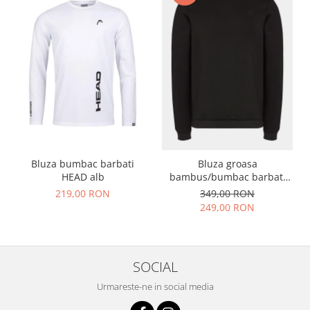
Bluza bumbac barbati
Bluza groasa
HEAD alb
bambus/bumbac barbati
VIKING ESCAPE negru
219,00 RON
349,00 RON
249,00 RON
SOCIAL
Urmareste-ne in social media