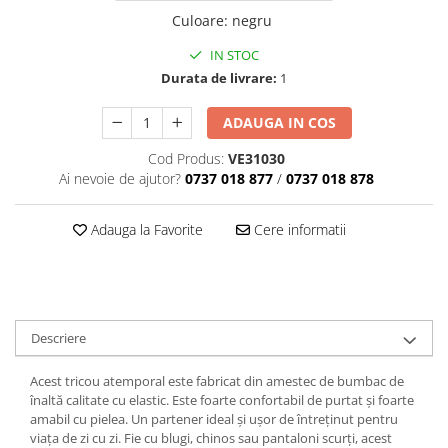
Culoare
:
negru
IN STOC
Durata de livrare:
1
ADAUGA IN COS
Cod Produs:
VE31030
Ai nevoie de ajutor?
0737 018 877
/
0737 018 878
Adauga la Favorite
Cere informatii
Descriere
Acest tricou atemporal este fabricat din a
mestec de bumbac de
înaltă calitate cu elastic
. Este foarte confortabil de purtat și foarte
amabil cu pielea. Un partener ideal și ușor de întreținut pentru
viața de zi cu zi. Fie cu blugi, chinos sau pantaloni scurți, acest