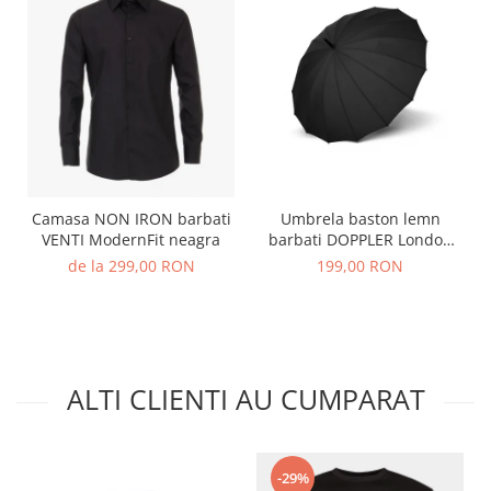
Umbrela baston lemn
Camasa NON IRON barbati
barbati DOPPLER London
VENTI ModernFit neagra
negru
199,00 RON
de la 299,00 RON
ALTI CLIENTI AU CUMPARAT
-29%