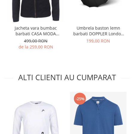
Umbrela baston lemn
Jacheta vara bumbac
barbati DOPPLER London
barbati CASA MODA
negru
bleumarin
199,00 RON
499,00 RON
de la 259,00 RON
ALTI CLIENTI AU CUMPARAT
-25%