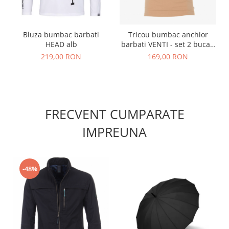
Bluza bumbac barbati
Tricou bumbac anchior
HEAD alb
barbati VENTI - set 2 bucati
bej
219,00 RON
169,00 RON
FRECVENT CUMPARATE
IMPREUNA
-48%