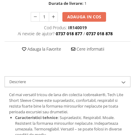
Durata de livrare:
1
ADAUGA IN COS
Cod Produs:
IR140019
Ai nevoie de ajutor?
0737 018 877
/
0737 018 878
Adauga la Favorite
Cere informatii
Descriere
Cel mai versatil tricou de lana din colectia Icebreaker®, Tech Lite
Short Sleeve Crewe este supraelastic, confortabil, respirabil si
rezista foarte bine la formarea mirosurilor neplacute pe toata
perioada excursiei sau drumetiei.
Caracteristici tehnice
: Supraelastic. Respirabil. Moale.
Rezistent la formarea mirosurilor neplacute. Indeparteaza
umezeala. Termoreglabil. Versatil – se poate folosi in diverse
conditii de mediu