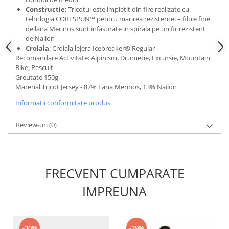
Constructie
: Tricotul este impletit din fire realizate cu
tehnlogia CORESPUN™ pentru marirea rezistentei – fibre fine
de lana Merinos sunt infasurate in spirala pe un fir rezistent
de Nailon
Croiala
: Croiala lejera Icebreaker® Regular
Recomandare Activitate: Alpinism, Drumetie, Excursie, Mountain
Bike, Pescuit
Greutate 150g
Material Tricot Jersey - 87% Lana Merinos, 13% Nailon
Informatii conformitate produs
Review-uri
(0)
FRECVENT CUMPARATE
IMPREUNA
-30%
-29%