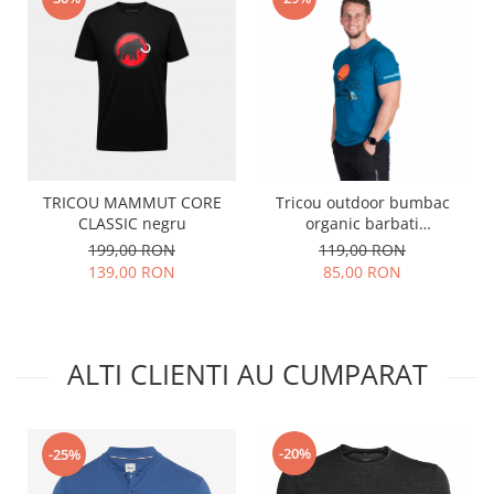
TRICOU MAMMUT CORE
Tricou outdoor bumbac
CLASSIC negru
organic barbati
NORTHFINDER BIRGER
199,00 RON
119,00 RON
turcoaz print montan
139,00 RON
85,00 RON
ALTI CLIENTI AU CUMPARAT
-20%
-25%