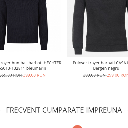
 troyer bumbac barbati HECHTER
Pulover troyer barbati CAS
65013-132811 bleumarin
Bergen negru
559,00 RON
399,00 RON
399,00 RON
299,00 RO
FRECVENT CUMPARATE IMPREUNA