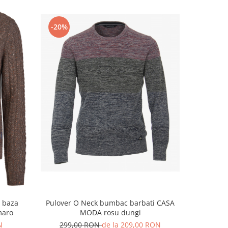
-20%
a baza
Pulover O Neck bumbac barbati CASA
Pulover O 
maro
MODA rosu dungi
N
299,00 RON
de la 209,00 RON