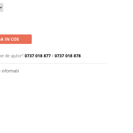
A IN COS
ie de ajutor?
0737 018 877
/
0737 018 878
informatii