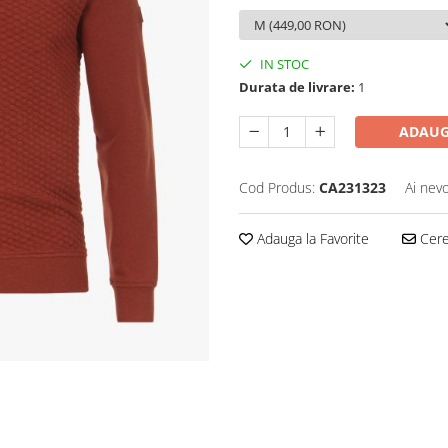
IN STOC
Durata de livrare:
1
ADAUG
Cod Produs:
CA231323
Ai nevo
Adauga la Favorite
Cere 