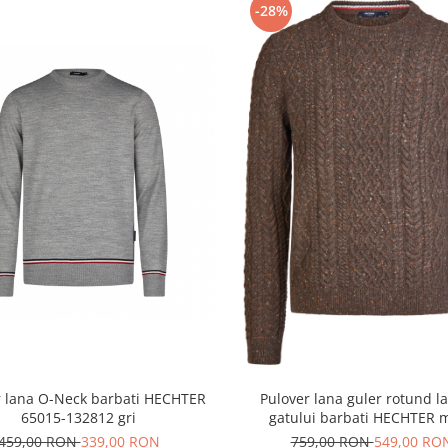
-28%
r lana O-Neck barbati HECHTER
Pulover lana guler rotund l
65015-132812 gri
gatului barbati HECHTER 
459,00 RON
339,00 RON
759,00 RON
549,00 RO