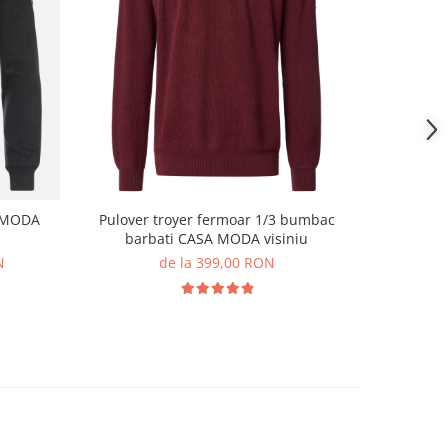
-29%
A MODA
Pulover troyer fermoar 1/3 bumbac
Pulover
barbati CASA MODA visiniu
Atl
N
de la 399,00 RON
44