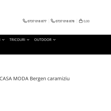
0737 018 877
0737 018 878
0,00
I
TRICOURI
OUTDOOR
ti CASA MODA Bergen caramiziu