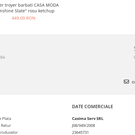
er troyer barbati CASA MODA
nshine State" rosu ketchup
449,00 RON
dia
o
DATE COMERCIALE
 Plata
Casima Serv SRL
e Retur
J08/949/2008
Produselor
23645731