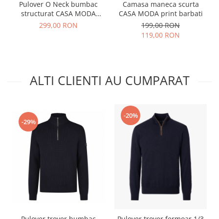
Pulover O Neck bumbac
Camasa maneca scurta
structurat CASA MODA
CASA MODA print barbati
bleumarin
299,00 RON
199,00 RON
119,00 RON
ALTI CLIENTI AU CUMPARAT
-20%
-29%
Pulover troyer bumbac
Pulover troyer fermoar 1/3