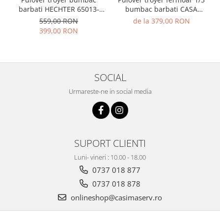
barbati HECHTER 65013-
bumbac barbati CASA
132811 bleumarin
MODA 004410 bleumarin
559,00 RON
de la 379,00 RON
399,00 RON
SOCIAL
Urmareste-ne in social media
SUPORT CLIENTI
Luni- vineri : 10.00 - 18.00
0737 018 877
0737 018 878
onlineshop@casimaserv.ro