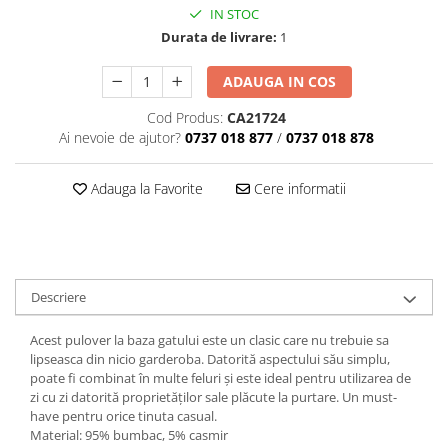
IN STOC
Durata de livrare:
1
ADAUGA IN COS
Cod Produs:
CA21724
Ai nevoie de ajutor?
0737 018 877
/
0737 018 878
Adauga la Favorite
Cere informatii
Descriere
Acest pulover la baza gatului este un clasic care nu trebuie sa
lipseasca din nicio garderoba. Datorită aspectului său simplu,
poate fi combinat în multe feluri și este ideal pentru utilizarea de
zi cu zi datorită proprietăților sale plăcute la purtare. Un must-
have pentru orice tinuta casual.
Material: 95% bumbac, 5% casmir