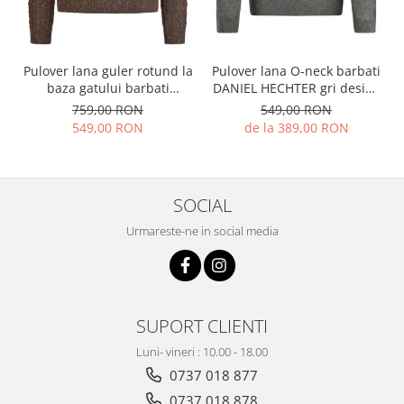
Pulover lana guler rotund la
Pulover lana O-neck barbati
baza gatului barbati
DANIEL HECHTER gri design
HECHTER maro
iarna
759,00 RON
549,00 RON
549,00 RON
de la 389,00 RON
SOCIAL
Urmareste-ne in social media
SUPORT CLIENTI
Luni- vineri : 10.00 - 18.00
0737 018 877
0737 018 878