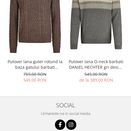
Pulover lana guler rotund la
Pulover lana O-neck barbati
baza gatului barbati
DANIEL HECHTER gri design
HECHTER maro
iarna
759,00 RON
549,00 RON
549,00 RON
de la 389,00 RON
SOCIAL
Urmareste-ne in social media