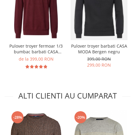
Pulover troyer fermoar 1/3
Pulover troyer barbati CASA
bumbac barbati CASA
MODA Bergen negru
MODA visiniu
de la 399,00 RON
399,00 RON
299,00 RON
ALTI CLIENTI AU CUMPARAT
-28%
-20%