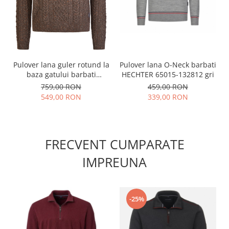
Pulover lana guler rotund la
Pulover lana O-Neck barbati
baza gatului barbati
HECHTER 65015-132812 gri
HECHTER maro
759,00 RON
459,00 RON
549,00 RON
339,00 RON
FRECVENT CUMPARATE
IMPREUNA
-25%