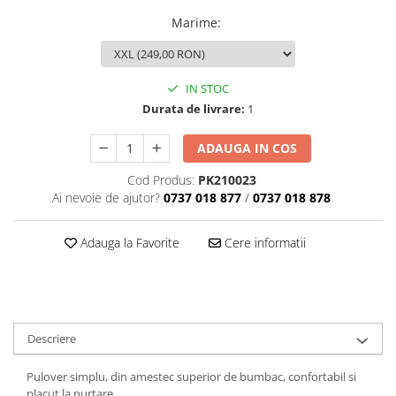
Marime
:
IN STOC
Durata de livrare:
1
ADAUGA IN COS
Cod Produs:
PK210023
Ai nevoie de ajutor?
0737 018 877
/
0737 018 878
Adauga la Favorite
Cere informatii
Descriere
Pulover simplu, din amestec superior de bumbac, confortabil si
placut la purtare