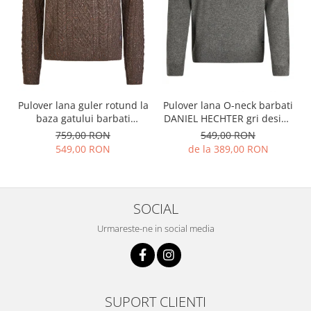
Pulover lana guler rotund la
Pulover lana O-neck barbati
baza gatului barbati
DANIEL HECHTER gri design
HECHTER maro
iarna
759,00 RON
549,00 RON
549,00 RON
de la 389,00 RON
SOCIAL
Urmareste-ne in social media
SUPORT CLIENTI