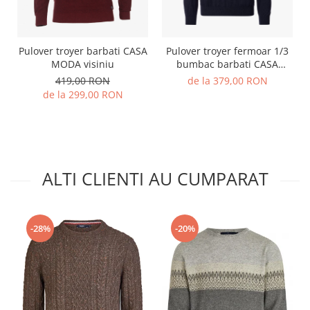
Pulover troyer barbati CASA
Pulover troyer fermoar 1/3
MODA visiniu
bumbac barbati CASA
MODA 004410 bleumarin
419,00 RON
de la 379,00 RON
de la 299,00 RON
ALTI CLIENTI AU CUMPARAT
-28%
-20%