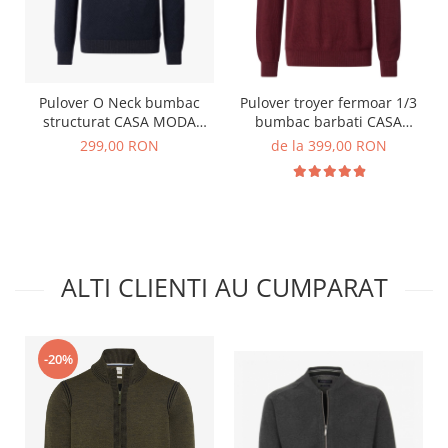
Pulover O Neck bumbac
Pulover troyer fermoar 1/3
structurat CASA MODA
bumbac barbati CASA
bleumarin
MODA visiniu
299,00 RON
de la 399,00 RON
ALTI CLIENTI AU CUMPARAT
-20%