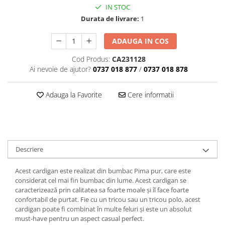
IN STOC
Durata de livrare:
1
ADAUGA IN COS
Cod Produs:
CA231128
Ai nevoie de ajutor?
0737 018 877
/
0737 018 878
Adauga la Favorite
Cere informatii
Descriere
Acest cardigan este realizat din bumbac Pima pur, care este
considerat cel mai fin bumbac din lume. Acest cardigan se
caracterizează prin calitatea sa foarte moale și îl face foarte
confortabil de purtat. Fie cu un tricou sau un tricou polo, acest
cardigan poate fi combinat în multe feluri și este un absolut
must-have pentru un aspect casual perfect.