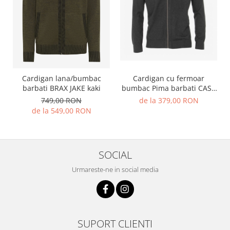
Cardigan cu fermoar
Cardigan lana/bumbac
bumbac Pima barbati CASA
barbati BRAX JAKE kaki
MODA 004440 antracit
de la 379,00 RON
749,00 RON
de la 549,00 RON
SOCIAL
Urmareste-ne in social media
SUPORT CLIENTI