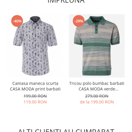
-40%
-29%
Camasa maneca scurta
Tricou polo bumbac barbati
CASA MODA print barbati
CASA MODA verde
dungulite
199,00 RON
279,00 RON
119,00 RON
de la 199,00 RON
ALTI CLIENTI AU CUMPARAT