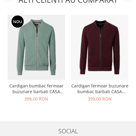
NOU
Cardigan bumbac fermoar
Cardigan fermoar buzunare
buzunare barbati CASA
bumbac barbati CASA
MODA verde deschis
MODA visiniu
399,00 RON
399,00 RON
SOCIAL