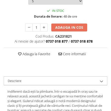
IN STOC
Durata de livrare:
48 de ore
ADAUGA IN COS
Cod Produs:
CA231821
Ai nevoie de ajutor?
0737 018 877
/
0737 018 878
Adauga la Favorite
Cere informatii
Descriere
Indiferent dacă ești la plimbare, într-o escapadă în oraș sau te
relaxezi acasă, această jachetă cardigan te va menține confortabil
și elegant. Gulerul ridicat adaugă o notă modernă designului
clasic și îți protejează gâtul de vânturile reci. Conținutul ridicat de
bumbac asigură o senzație de confort care durează chiar și după