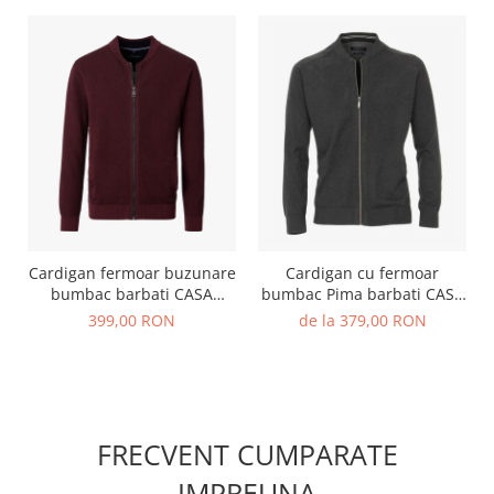
Cardigan fermoar buzunare
Cardigan cu fermoar
bumbac barbati CASA
bumbac Pima barbati CASA
MODA visiniu
MODA 004440 antracit
399,00 RON
de la 379,00 RON
FRECVENT CUMPARATE
IMPREUNA