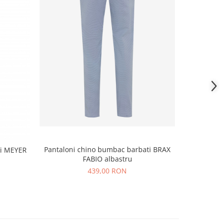
NOU
Pantaloni chino bumbac barbati BRAX
ti MEYER
Pantaloni 
FABIO albastru
439,00 RON