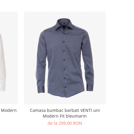
I Modern
Camasa bumbac barbati VENTI uni
Camasa m
Modern Fit bleumarin
de la 299,00 RON
279,