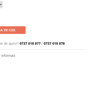
A IN COS
ie de ajutor?
0737 018 877
/
0737 018 878
informatii