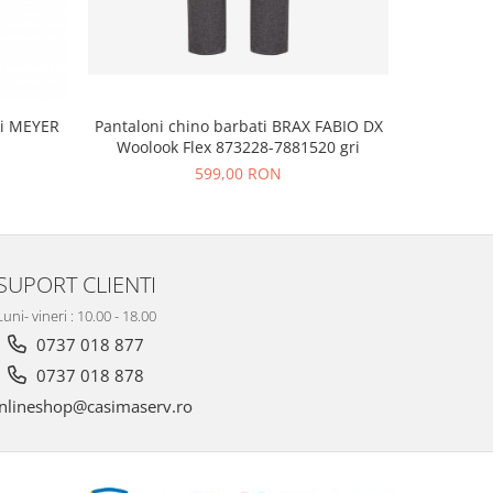
Pantaloni chino barbati BRAX FABIO DX
ti MEYER
Pantalo
Woolook Flex 873228-7881520 gri
ME
599,00 RON
SUPORT CLIENTI
Luni- vineri : 10.00 - 18.00
0737 018 877
0737 018 878
nlineshop@casimaserv.ro