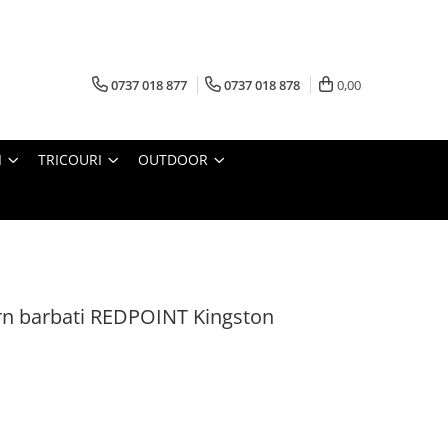
0737 018 877
0737 018 878
0,00
I
TRICOURI
OUTDOOR
rn barbati REDPOINT Kingston