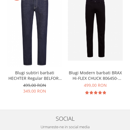
Blugi subtiri barbati
Blugi Modern barbati BRAX
HECHTER Regular BELFORT
Hi-FLEX CHUCK 806450-
bleumarin
7963020-01 negru perma
499,00 RON
499,00 RON
349,00 RON
SOCIAL
Urmareste-ne in social media