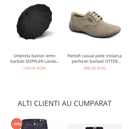
Umbrela baston lemn
Pantofi casual piele intoarsa
barbati DOPPLER London
perforati barbati OTTER
negru
OT9554 bej inchis
199,00 RON
399,00 RON
ALTI CLIENTI AU CUMPARAT
-30%