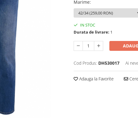
Marime
:
IN STOC
Durata de livrare:
1
ADAUG
Cod Produs:
DH530017
Ai nev
Adauga la Favorite
Cere 