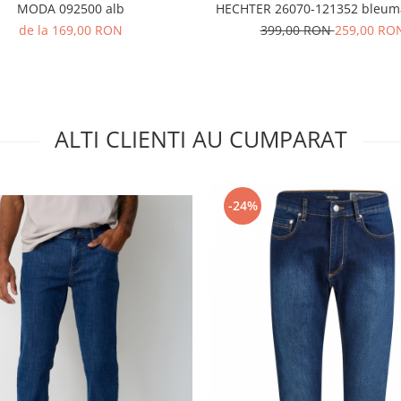
MODA 092500 alb
HECHTER 26070-121352 bleum
de la 169,00 RON
399,00 RON
259,00 RO
ALTI CLIENTI AU CUMPARAT
-24%