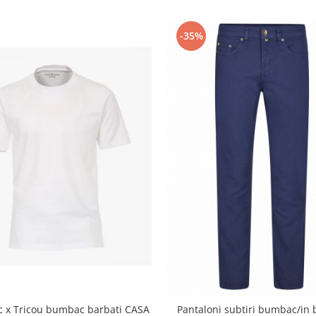
-35%
c x Tricou bumbac barbati CASA
Pantaloni subtiri bumbac/in 