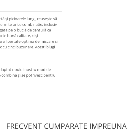
tă și picioarele lungi, reușește să
ermite orice combinatie, inclusiv
egata pe o buclă de centură ca
te bună calitate, ci și
fera libertate optima de miscare si
sic cu cinci buzunare. Acești blugi
adaptat noului nostru mod de
e combina și se potrivesc pentru
FRECVENT CUMPARATE IMPREUNA