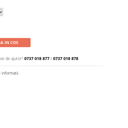
A IN COS
oie de ajutor?
0737 018 877
/
0737 018 878
informatii