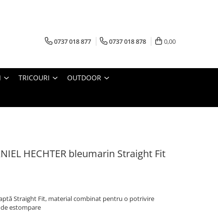
0737 018 877
0737 018 878
0,00
I
TRICOURI
OUTDOOR
ANIEL HECHTER bleumarin Straight Fit
aptă Straight Fit, material combinat pentru o potrivire
te de estompare