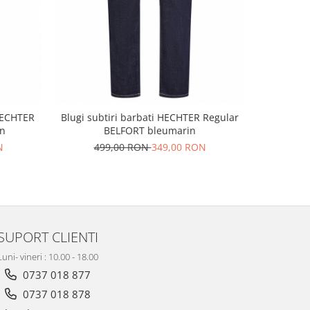
 HECHTER
Blugi subtiri barbati HECHTER Regular
Blugi s
in
BELFORT bleumarin
N
499,00 RON
349,00 RON
SUPORT CLIENTI
Luni- vineri : 10.00 - 18.00
0737 018 877
0737 018 878