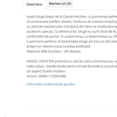
Review-uri
(0)
Descriere
Acești blugi drepti de la Daniel Hechter, cu potrivirea perfec
vă accentueze perfect silueta. Țesătura de culoare simplă p
cu articole neobișnuite. O brățară din lemn la modă este l
accesoriu special. Cu denimul lor, blugii nu sunt doar de foar
confortabil de purtat. In acelasi timp, cu elasticitatea sa, o
o potrivire perfecta. Si bineinteles blugii vin intr-un stil cla
drepti vor deveni noua ta piesa preferată.
Material: 98% bumbac / 2% elastan
DANIEL HECHTER prezintă un stil de viata contemporan, 
viață urban. Garderobele pentru tinute formale și casual s
un aspect foarte modern.
Articol: 26090-112354/680
Informatii conformitate produs