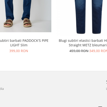
subtiri barbati PADDOCK'S PIPE
Blugi subtiri elastici barbati
LIGHT Slim
Straight METZ bleumar
399,00 RON
459,00 RON
349,00 RO
dia