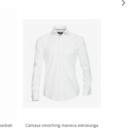
barbati
Camasa smoching maneca extralunga
Tricou po