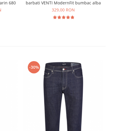
arin 680
barbati VENTI ModernFit bumbac alba
N
329,00 RON
-30%
NOU