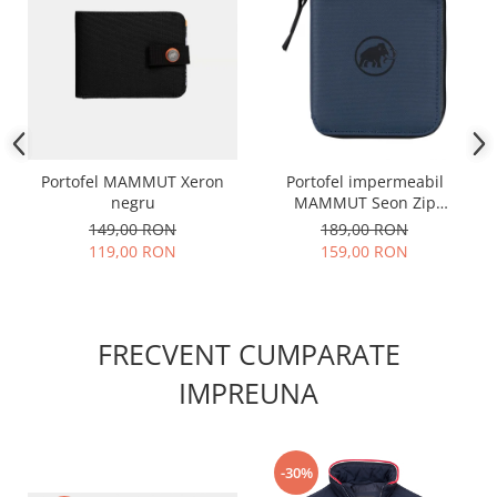
Portofel MAMMUT Xeron
Portofel impermeabil
negru
MAMMUT Seon Zip
bleumarin
149,00 RON
189,00 RON
119,00 RON
159,00 RON
FRECVENT CUMPARATE
IMPREUNA
-30%