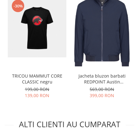
-30%
TRICOU MAMMUT CORE
Jacheta bluzon barbati
CLASSIC negru
REDPOINT Austin
bleumarin
199,00 RON
569,00 RON
139,00 RON
399,00 RON
ALTI CLIENTI AU CUMPARAT