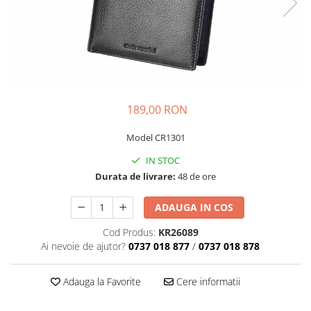
echipamente sportive
ICEBREAKER
camasi imprimeuri diverse
accesorii outdoor
MAURITIUS
camasi dupa lungimea manecii
DALACO
camasi maneca lunga
LEVI'S
camasi maneca scurta
VIKING
STETSON
189,00 RON
SCARPA
Model CR1301
MAMMUT
IN STOC
BURLINGTON
Durata de livrare:
48 de ore
OTTER
ADAUGA IN COS
FISCHER
Cod Produs:
KR26089
Ai nevoie de ajutor?
0737 018 877
/
0737 018 878
Adauga la Favorite
Cere informatii