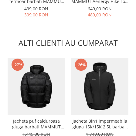
fermoar barbati MAMMUT
MAMMUT Aenergy Hike Low
INNOMINATA negru
gri/negru
499,00 RON
649,00 RON
399,00 RON
489,00 RON
ALTI CLIENTI AU CUMPARAT
-27%
-26%
Jacheta puf calduroasa
Jacheta 3in1 impermeabila
gluga barbati MAMMUT
gluga 15K/15K 2.5L barbati
Glacier Glow negru
MAMMUT Alto Light HS
1.449,00 RON
1.749,00 RON