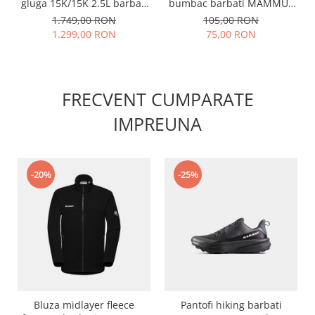
gluga 15K/15K 2.5L barbati
bumbac barbati MAMMUT
MAMMUT Alto Light HS
everyday alb-visiniu-negru
1.749,00 RON
105,00 RON
negru
1.299,00 RON
75,00 RON
FRECVENT CUMPARATE
IMPREUNA
-20%
-25%
Bluza midlayer fleece
Pantofi hiking barbati