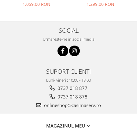
negru
1.059,00 RON
1.299,00 RON
SOCIAL
Urmareste-ne in social media
SUPORT CLIENTI
Luni- vineri : 10.00 - 18.00
0737 018 877
0737 018 878
onlineshop@casimaserv.ro
MAGAZINUL MEU