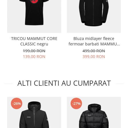
TRICOU MAMMUT CORE
Bluza midlayer fleece
CLASSIC negru
fermoar barbati MAMMUT
INNOMINATA negru
199,00 RON
499,00 RON
139,00 RON
399,00 RON
ALTI CLIENTI AU CUMPARAT
-26%
-27%