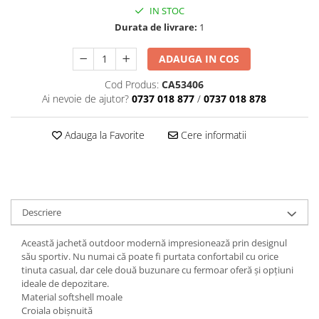
IN STOC
Durata de livrare:
1
ADAUGA IN COS
Cod Produs:
CA53406
Ai nevoie de ajutor?
0737 018 877
/
0737 018 878
Adauga la Favorite
Cere informatii
Descriere
Această jachetă outdoor modernă impresionează prin designul
său sportiv. Nu numai că poate fi purtata confortabil cu orice
tinuta casual, dar cele două buzunare cu fermoar oferă și opțiuni
ideale de depozitare.
Material softshell moale
Croiala obișnuită