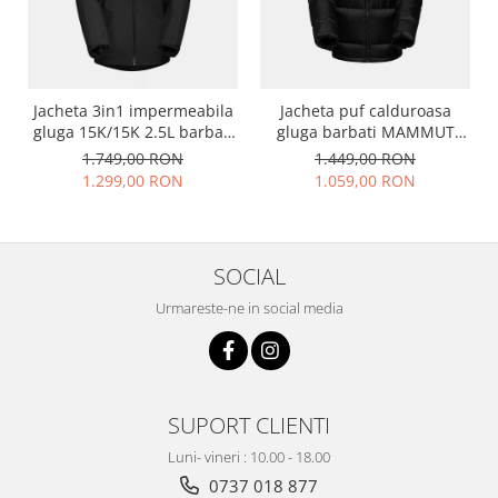
Jacheta 3in1 impermeabila
Jacheta puf calduroasa
gluga 15K/15K 2.5L barbati
gluga barbati MAMMUT
MAMMUT Alto Light HS
Glacier Glow negru
1.749,00 RON
1.449,00 RON
negru
1.299,00 RON
1.059,00 RON
SOCIAL
Urmareste-ne in social media
SUPORT CLIENTI
Luni- vineri : 10.00 - 18.00
0737 018 877