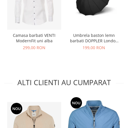
Umbrela baston lemn
Camasa barbati VENTI
barbati DOPPLER London
ModernFit uni alba
negru
199,00 RON
299,00 RON
ALTI CLIENTI AU CUMPARAT
NOU
NOU