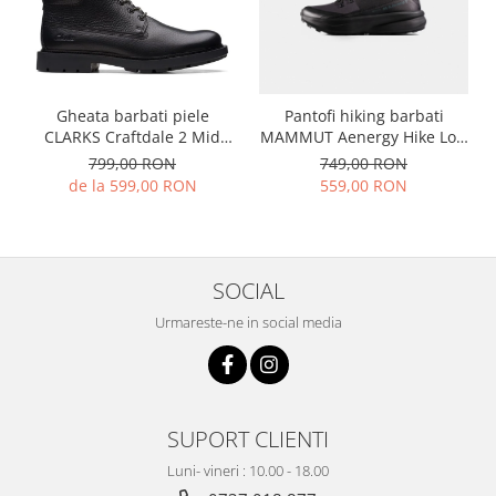
Gheata barbati piele
Pantofi hiking barbati
CLARKS Craftdale 2 Mid
MAMMUT Aenergy Hike Low
negru
GTX negru
799,00 RON
749,00 RON
de la 599,00 RON
559,00 RON
SOCIAL
Urmareste-ne in social media
SUPORT CLIENTI
Luni- vineri : 10.00 - 18.00