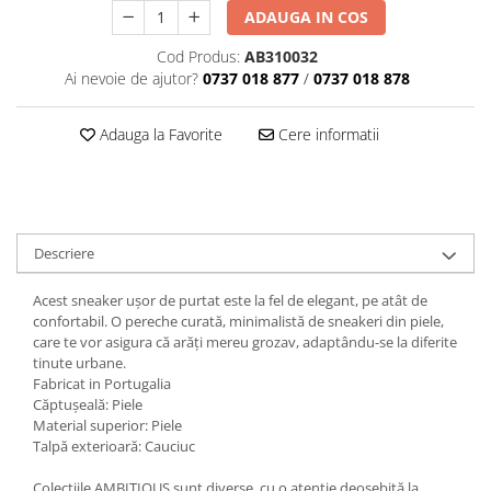
ADAUGA IN COS
Cod Produs:
AB310032
Ai nevoie de ajutor?
0737 018 877
/
0737 018 878
Adauga la Favorite
Cere informatii
Descriere
Acest sneaker ușor de purtat este la fel de elegant, pe atât de
confortabil. O pereche curată, minimalistă de sneakeri din piele,
care te vor asigura că arăți mereu grozav, adaptându-se la diferite
tinute urbane.
Fabricat in Portugalia
Căptuşeală: Piele
Material superior: Piele
Talpă exterioară: Cauciuc
Colecțiile AMBITIOUS sunt diverse, cu o atenție deosebită la