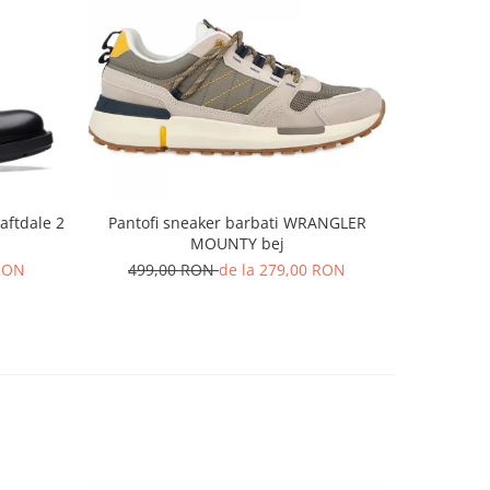
-25%
aftdale 2
Pantofi sneaker barbati WRANGLER
Pantofi hi
MOUNTY bej
 RON
499,00 RON
de la 279,00 RON
74