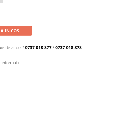
A IN COS
oie de ajutor?
0737 018 877
/
0737 018 878
informatii