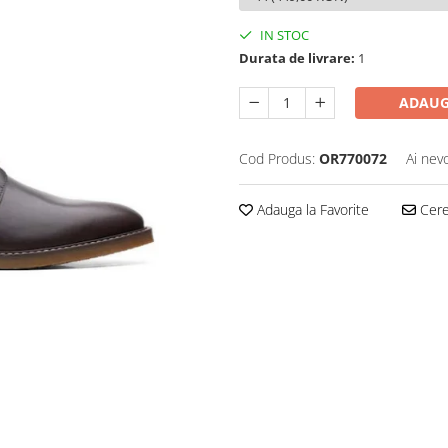
IN STOC
Durata de livrare:
1
ADAUG
Cod Produs:
OR770072
Ai nev
Adauga la Favorite
Cere 