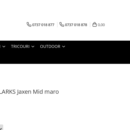
0737 018 877
0737 018 878
0,00
I
TRICOURI
OUTDOOR
CLARKS Jaxen Mid maro