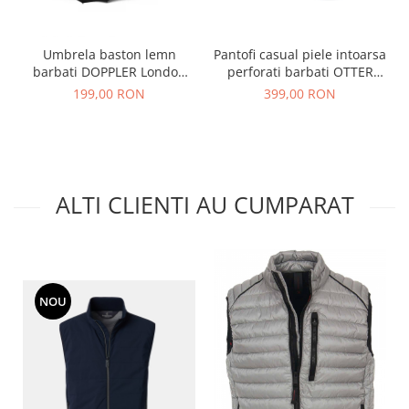
Umbrela baston lemn
Pantofi casual piele intoarsa
barbati DOPPLER London
perforati barbati OTTER
negru
OT9554 bej inchis
199,00 RON
399,00 RON
ALTI CLIENTI AU CUMPARAT
NOU