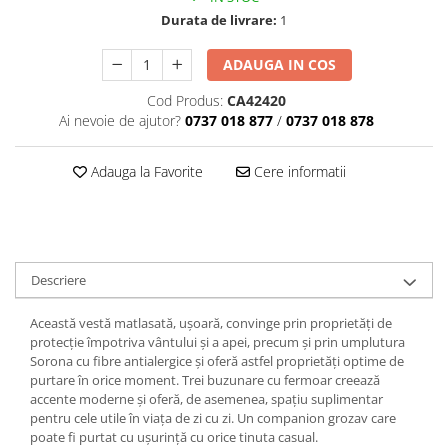
Durata de livrare:
1
ADAUGA IN COS
Cod Produs:
CA42420
Ai nevoie de ajutor?
0737 018 877
/
0737 018 878
Adauga la Favorite
Cere informatii
Descriere
Această vestă matlasată, ușoară, convinge prin proprietăți de
protecție împotriva vântului și a apei, precum și prin umplutura
Sorona cu fibre antialergice și oferă astfel proprietăți optime de
purtare în orice moment. Trei buzunare cu fermoar creează
accente moderne și oferă, de asemenea, spațiu suplimentar
pentru cele utile în viața de zi cu zi. Un companion grozav care
poate fi purtat cu ușurință cu orice tinuta casual.