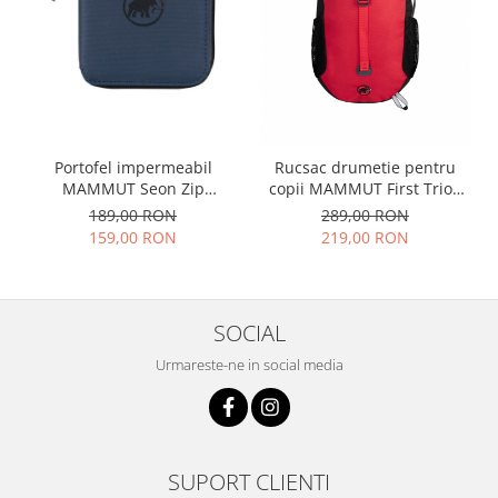
Portofel impermeabil
Rucsac drumetie pentru
MAMMUT Seon Zip
copii MAMMUT First Trion
bleumarin
18L rosu/negru
189,00 RON
289,00 RON
159,00 RON
219,00 RON
SOCIAL
Urmareste-ne in social media
SUPORT CLIENTI