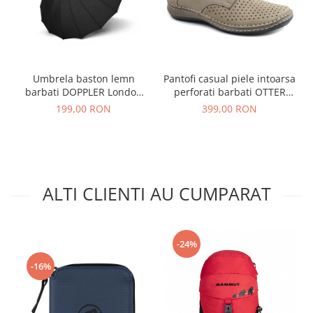
Umbrela baston lemn
Pantofi casual piele intoarsa
barbati DOPPLER London
perforati barbati OTTER
negru
OT9554 bej inchis
199,00 RON
399,00 RON
ALTI CLIENTI AU CUMPARAT
-24%
-16%