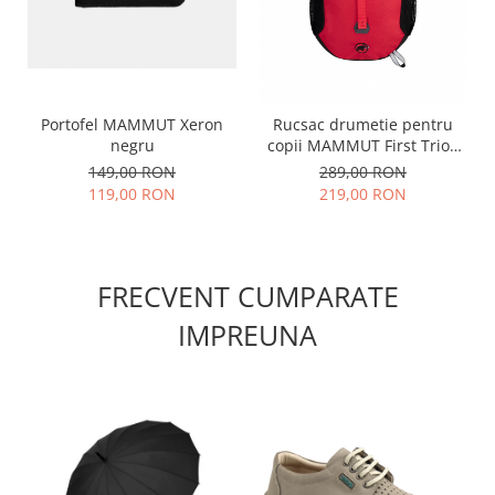
Portofel MAMMUT Xeron
Rucsac drumetie pentru
negru
copii MAMMUT First Trion
18L rosu/negru
149,00 RON
289,00 RON
119,00 RON
219,00 RON
FRECVENT CUMPARATE
IMPREUNA