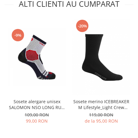
ALTI CLIENTI AU CUMPARAT
-20%
-9%
Sosete alergare unisex
Sosete merino ICEBREAKER
SALOMON NSO LONG RUN
M Lifestyle_Light Crew
2 DX+SX albe
negru
109,00 RON
119,00 RON
99,00 RON
de la 95,00 RON