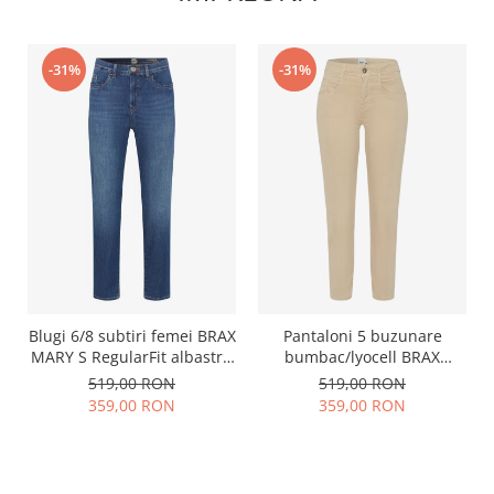
-31%
-31%
Pantaloni 5 buzunare
Blugi 6/8 subtiri femei BRAX
bumbac/lyocell BRAX
MARY S RegularFit albastru
SHAKIRA S skinny bej
inchis
519,00 RON
519,00 RON
359,00 RON
359,00 RON