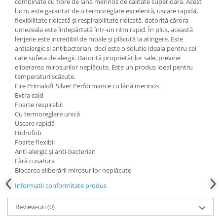
combinate cu fibre de lână merinos de calitate superioară. Acest
lucru este garantat de o termoreglare excelentă, uscare rapidă,
flexibilitate ridicată și respirabilitate ridicată, datorită cărora
umezeala este îndepărtată într-un ritm rapid. În plus, această
lenjerie este incredibil de moale și plăcută la atingere. Este
antialergic si antibacterian, deci este o solutie ideala pentru cei
care sufera de alergii. Datorită proprietăților sale, previne
eliberarea mirosurilor neplăcute. Este un produs ideal pentru
temperaturi scăzute.
Fire Primaloft Silver Performance cu lână merinos
Extra cald
Foarte respirabil
Cu termoreglare unică
Uscare rapidă
Hidrofob
Foarte flexibil
Anti-alergic și anti-bacterian
Fără cusatura
Blocarea eliberării mirosurilor neplăcute
Informatii conformitate produs
Review-uri
(0)