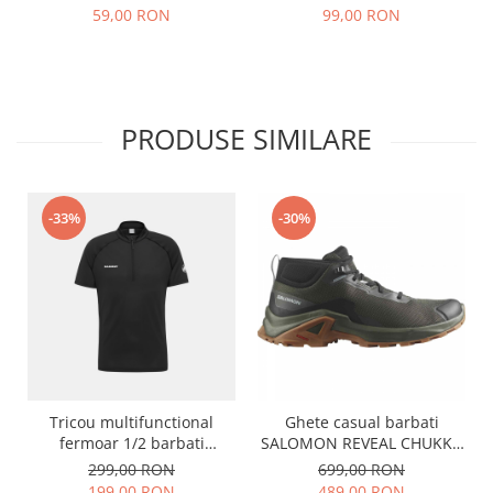
bleumarin
bleumarin
99,00 RON
59,00 RON
PRODUSE SIMILARE
-33%
-30%
Tricou multifunctional
Ghete casual barbati
fermoar 1/2 barbati
SALOMON REVEAL CHUKKA
MAMMUT DUCAN FL negru
CLIMAWATERPROOF 2 kaki
299,00 RON
699,00 RON
199,00 RON
489,00 RON