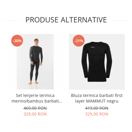
PRODUSE ALTERNATIVE
-30%
-21%
Set lenjerie termica
Bluza termica barbati first
merino/bambus barbati
layer MAMMUT negru
VIKING Mounti gri
469,00 RON
419,00 RON
329,00 RON
329,00 RON