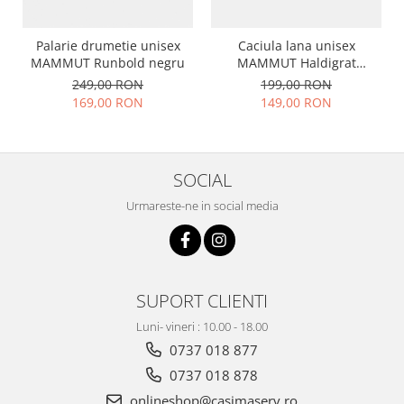
Palarie drumetie unisex
Caciula lana unisex
MAMMUT Runbold negru
MAMMUT Haldigrat
albastru
249,00 RON
199,00 RON
169,00 RON
149,00 RON
SOCIAL
Urmareste-ne in social media
SUPORT CLIENTI
Luni- vineri : 10.00 - 18.00
0737 018 877
0737 018 878
onlineshop@casimaserv.ro