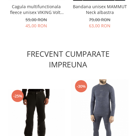
Cagula multifunctionala
Bandana unisex MAMMUT
fleece unisex VIKING Volta
Neck albastra
negru
59,00 RON
79,00 RON
45,00 RON
63,00 RON
FRECVENT CUMPARATE
IMPREUNA
-30%
-25%