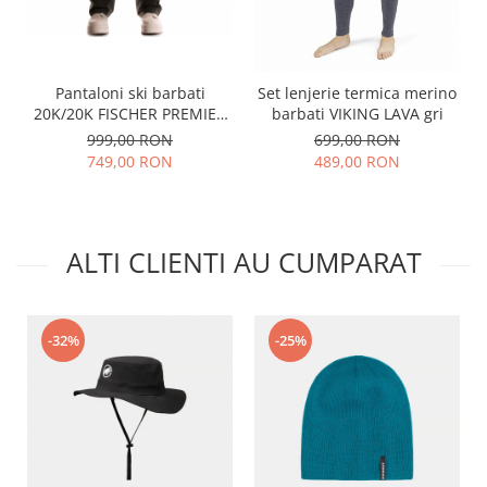
Pantaloni ski barbati
Set lenjerie termica merino
20K/20K FISCHER PREMIER
barbati VIKING LAVA gri
negru
999,00 RON
699,00 RON
749,00 RON
489,00 RON
ALTI CLIENTI AU CUMPARAT
-32%
-25%