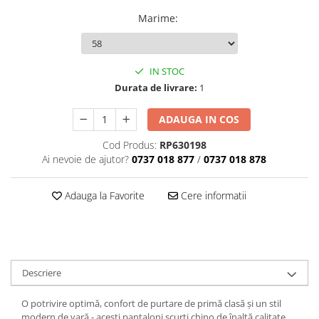
Marime
:
IN STOC
Durata de livrare:
1
ADAUGA IN COS
Cod Produs:
RP630198
Ai nevoie de ajutor?
0737 018 877
/
0737 018 878
Adauga la Favorite
Cere informatii
Descriere
O potrivire optimă, confort de purtare de primă clasă și un stil
modern de vară - acești pantaloni scurți chino de înaltă calitate