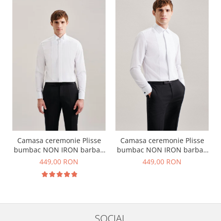
Camasa ceremonie Plisse
Camasa ceremonie Plisse
bumbac NON IRON barbati
bumbac NON IRON barbati
SEIDENSTICKER Slim alb
SEIDENSTICKER Slim alb
449,00 RON
449,00 RON
pentru papion
SOCIAL