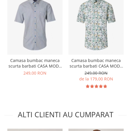
Camasa bumbac maneca
Camasa bumbac maneca
scurta barbati CASA MODA
scurta barbati CASA MODA
CasualFit bleu print
New York CasualFit verde
249,00 RON
249,00 RON
geometric
palmieri
de la 179,00 RON
ALTI CLIENTI AU CUMPARAT