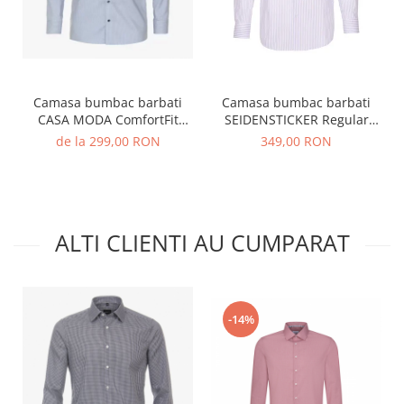
Camasa bumbac barbati
Camasa bumbac barbati
CASA MODA ComfortFit
SEIDENSTICKER Regular
albastru dungulite
dungulite roz
de la 299,00 RON
349,00 RON
ALTI CLIENTI AU CUMPARAT
-14%