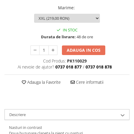
Marime
:
IN STOC
Durata de livrare:
48 de ore
ADAUGA IN COS
Cod Produs:
PK110029
Ai nevoie de ajutor?
0737 018 877
/
0737 018 878
Adauga la Favorite
Cere informatii
Descriere
Nasturi in contrast
Doua buzunare clapeta la piept cu nasturi