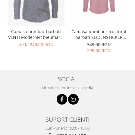
Camasa bumbac structurat
Camasa bumbac barbati
barbati SEIDENSTICKER
VENTI ModernFit bleumarin
Slim rosu patratele
patratele
349,00 RON
de la 249,00 RON
299,00 RON
SOCIAL
Urmareste-ne in social media
SUPORT CLIENTI
Luni- vineri : 10.00 - 18.00