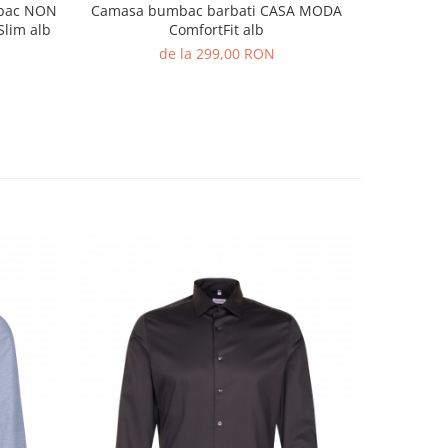
mbac NON
Camasa bumbac barbati CASA MODA
Camasa b
lim alb
ComfortFit alb
CAS
de la 299,00 RON