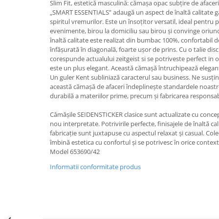
Slim Fit, estetică masculină: cămașa opac subțire de afaceri
„SMART ESSENTIALS” adaugă un aspect de înaltă calitate ga
spiritul vremurilor. Este un însoțitor versatil, ideal pentru 
evenimente, birou la domiciliu sau birou și convinge oriund
înaltă calitate este realizat din bumbac 100%, confortabil d
înfășurată în diagonală, foarte ușor de prins. Cu o talie dis
corespunde actualului zeitgeist si se potriveste perfect in 
este un plus elegant. Această cămașă întruchipează elegan
Un guler Kent subliniază caracterul sau business. Ne susțin
această cămașă de afaceri îndeplinește standardele noastre
durabilă a materiilor prime, precum și fabricarea responsabi
Cămășile SEIDENSTICKER clasice sunt actualizate cu concep
nou interpretate. Potrivirile perfecte, finisajele de înaltă cal
fabricație sunt juxtapuse cu aspectul relaxat și casual. Col
îmbină estetica cu confortul și se potrivesc în orice context
Model 653690/42
Informatii conformitate produs