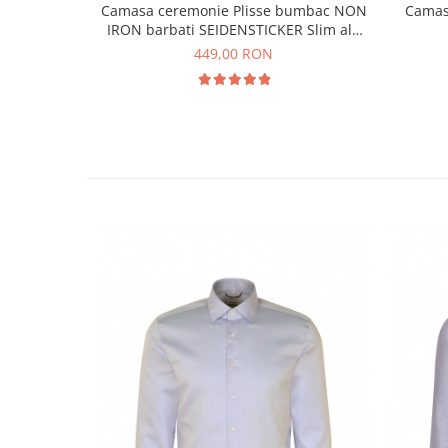
Camasa ceremonie Plisse bumbac NON
Camas
IRON barbati SEIDENSTICKER Slim alb
pentru papion
449,00 RON