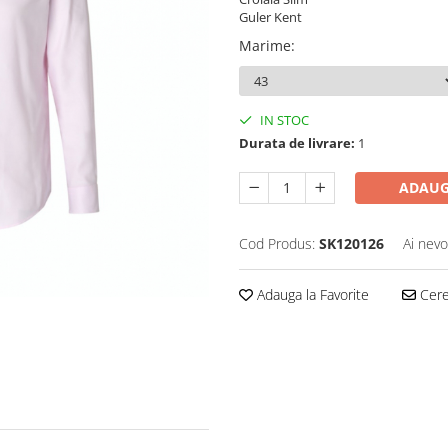
Guler Kent
Marime
:
IN STOC
Durata de livrare:
1
ADAUG
Cod Produs:
SK120126
Ai nevo
Adauga la Favorite
Cere 