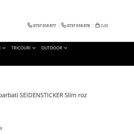
0737 018 877
0737 018 878
0,00
I
TRICOURI
OUTDOOR
barbati SEIDENSTICKER Slim roz
ll