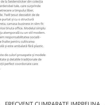
 de la Seidensticker din colecția
rderobei tale, care surprinde
petrecere a timpului liber,
e. Twill țesut deosebit de de
e purtat și cu o structură
creta, camasa business in slim fit
orice tinuta office. Modelul simplu
ța atemporală cu un stil modern.
em responsabilitatea socială -
 înalte pentru cultivarea
lă și este ambalată fără plastic.
te de culori proaspete și modele
itate și detaliile tradiționale de
ecții perfect coordonate care
.
FRECVENT CUMPARATE IMPREUNA