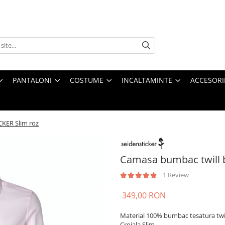
PANTALONI
COSTUME
INCALTAMINTE
ACCESORI
CKER Slim roz
Camasa bumbac twill 
1 Review
349,00 RON
Material 100% bumbac tesatura twi
Croiala Slim