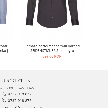
Camasa
bati
Camasa performance twill barbati
barbati S
elanj
SEIDENSTICKER Slim negru
399,00 RON
SUPORT CLIENTI
Luni- vineri : 10.00 - 18.00
0737 018 877
0737 018 878
nlineshop@casimaserv.ro