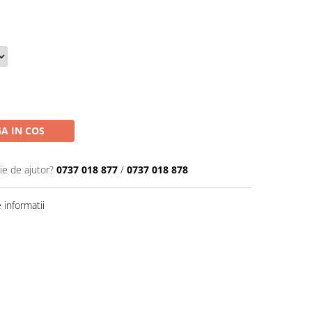
A IN COS
ie de ajutor?
0737 018 877
/
0737 018 878
informatii