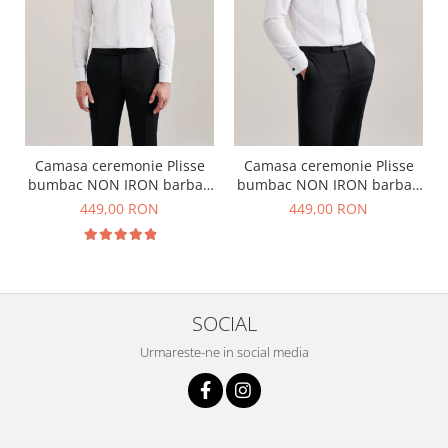
Camasa ceremonie Plisse
Camasa ceremonie Plisse
bumbac NON IRON barbati
bumbac NON IRON barbati
SEIDENSTICKER Slim alb
SEIDENSTICKER Slim alb
449,00 RON
449,00 RON
pentru papion
SOCIAL
Urmareste-ne in social media