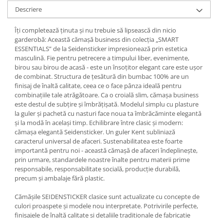
Descriere
Îți completează ținuta și nu trebuie să lipsească din nicio
garderobă: Această cămașă business din colecția „SMART
ESSENTIALS” de la Seidensticker impresionează prin estetica
masculină. Fie pentru petrecere a timpului liber, evenimente,
birou sau birou de acasă - este un însoțitor elegant care este ușor
de combinat. Structura de țesătură din bumbac 100% are un
finisaj de înaltă calitate, ceea ce o face pânza ideală pentru
combinațiile tale atrăgătoare. Ca o croială slim, cămașa business
este destul de subțire și îmbrățișată. Modelul simplu cu plasture
la guler și pachetă cu nasturi face noua ta îmbrăcăminte elegantă
și la modă în același timp. Echilibrare între clasic și modern:
cămașa elegantă Seidensticker. Un guler Kent subliniază
caracterul universal de afaceri. Sustenabilitatea este foarte
importantă pentru noi - această cămașă de afaceri îndeplinește,
prin urmare, standardele noastre înalte pentru materii prime
responsabile, responsabilitate socială, producție durabilă,
precum și ambalaje fără plastic.
Cămășile SEIDENSTICKER clasice sunt actualizate cu concepte de
culori proaspete și modele nou interpretate. Potrivirile perfecte,
finisajele de înaltă calitate și detaliile tradiționale de fabricație