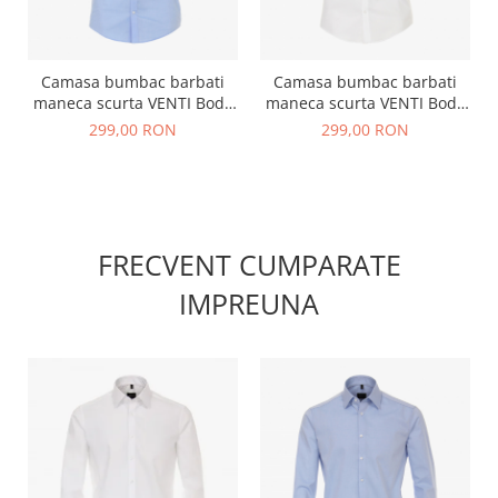
Camasa bumbac barbati
Camasa bumbac barbati
maneca scurta VENTI Body
maneca scurta VENTI Body
Fit bleu
Fit alba
299,00 RON
299,00 RON
FRECVENT CUMPARATE
IMPREUNA