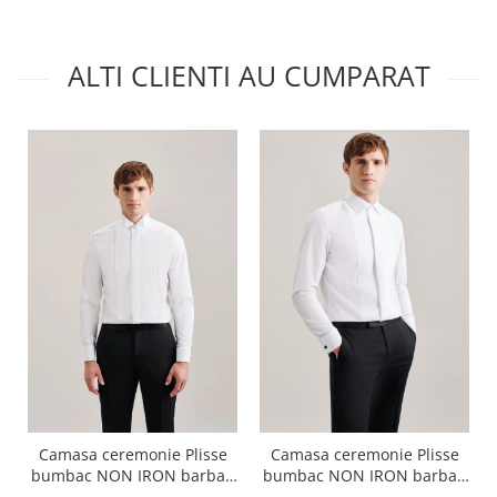
ALTI CLIENTI AU CUMPARAT
Camasa ceremonie Plisse
Camasa ceremonie Plisse
bumbac NON IRON barbati
bumbac NON IRON barbati
SEIDENSTICKER Slim alb
SEIDENSTICKER Slim alb