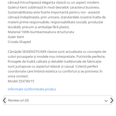
cămașă întruchipează eleganța clasică cu un aspect modern.
Gulerul Kent subliniază în mod deosebit caracterul business.
Sustenabilitatea este foarte importantă pentru noi - această
cămașă îndeplinește, prin urmare, standardele noastre înalte de
materii prime responsabile, responsabilitate socială, producție
durabilă, precum și ambalaje fără plastic.
Material 100% bumbactesatura structurata
Guler Kent
Croiala Shaped
Cămășile SEIDENSTICKER clasice sunt actualizate cu concepte de
culori proaspete și modele nou interpretate. Potrivirile perfecte,
finisajele de înaltă calitate și detaliile tradiționale de fabricație
sunt juxtapuse cu aspectul relaxat și casual. Colecții perfect
coordonate care îmbină estetica cu confortul și se potrivesc în
orice context.
Model 253730/15
Informatii conformitate produs
Review-uri
(0)