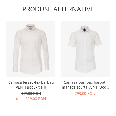
PRODUSE ALTERNATIVE
Camasa bumbac barbati
Camasa JerseyFlex barbati
maneca scurta VENTI Body
VENTI BodyFit alb
Fit alba
299,00 RON
349,00 RON
de la 119,00 RON