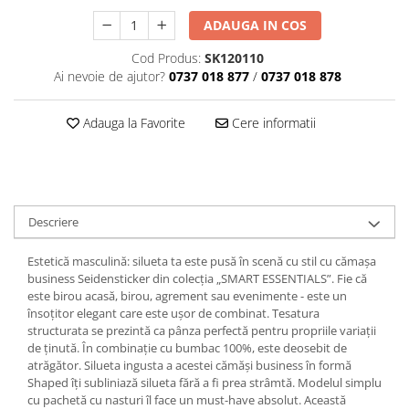
ADAUGA IN COS
Cod Produs:
SK120110
Ai nevoie de ajutor?
0737 018 877
/
0737 018 878
Adauga la Favorite
Cere informatii
Descriere
Estetică masculină: silueta ta este pusă în scenă cu stil cu cămașa
business Seidensticker din colecția „SMART ESSENTIALS”. Fie că
este birou acasă, birou, agrement sau evenimente - este un
însoțitor elegant care este ușor de combinat. Tesatura
structurata se prezintă ca pânza perfectă pentru propriile variații
de ținută. În combinație cu bumbac 100%, este deosebit de
atrăgător. Silueta ingusta a acestei cămăși business în formă
Shaped îți subliniază silueta fără a fi prea strâmtă. Modelul simplu
cu pachetă cu nasturi îl face un must-have absolut. Această