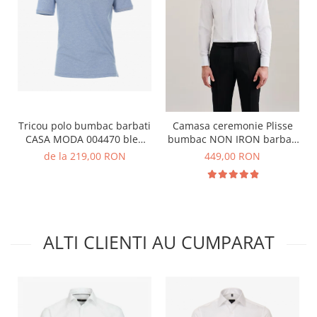
Tricou polo bumbac barbati
Camasa ceremonie Plisse
CASA MODA 004470 bleu
bumbac NON IRON barbati
melanj
SEIDENSTICKER Slim alb
de la 219,00 RON
449,00 RON
pentru papion
ALTI CLIENTI AU CUMPARAT