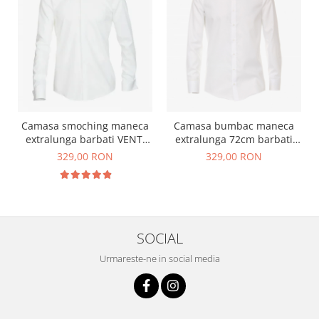
Camasa smoching maneca
Camasa bumbac maneca
extralunga barbati VENTI
extralunga 72cm barbati
ModernFit bumbac alba
VENTI Modern Fit alb
329,00 RON
329,00 RON
SOCIAL
Urmareste-ne in social media