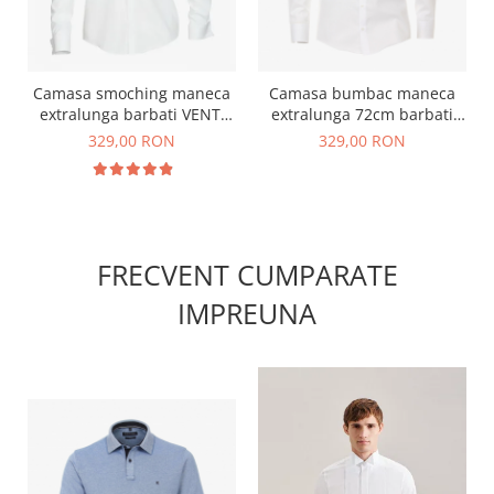
Camasa smoching maneca
Camasa bumbac maneca
extralunga barbati VENTI
extralunga 72cm barbati
ModernFit bumbac alba
VENTI Modern Fit alb
329,00 RON
329,00 RON
FRECVENT CUMPARATE
IMPREUNA