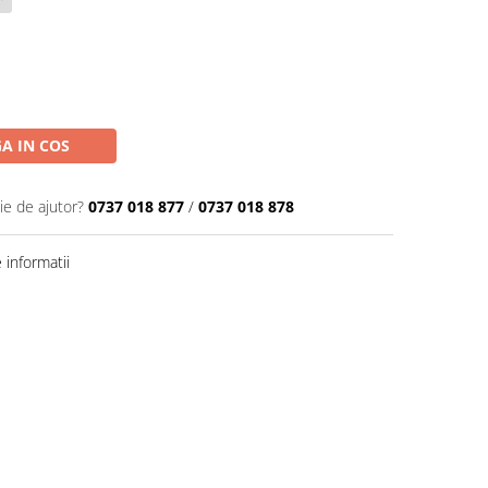
A IN COS
ie de ajutor?
0737 018 877
/
0737 018 878
informatii