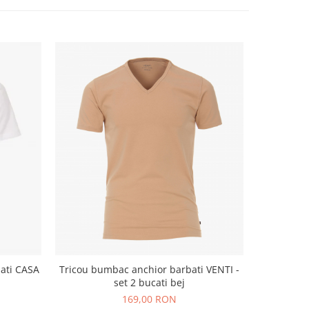
ati CASA
Tricou bumbac anchior barbati VENTI -
Pantaloni
set 2 bucati bej
169,00 RON