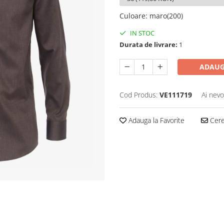
Culoare
:
maro(200)
IN STOC
Durata de livrare:
1
ADAUG
Cod Produs:
VE111719
Ai nevo
Adauga la Favorite
Cere 