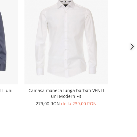
TI uni
Camasa maneca lunga barbati VENTI
Camasa s
uni Modern Fit
barbati V
279,00 RON
de la 239,00 RON