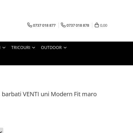
0737 018 877
0737 018 878
0,00
I
TRICOURI
OUTDOOR
barbati VENTI uni Modern Fit maro