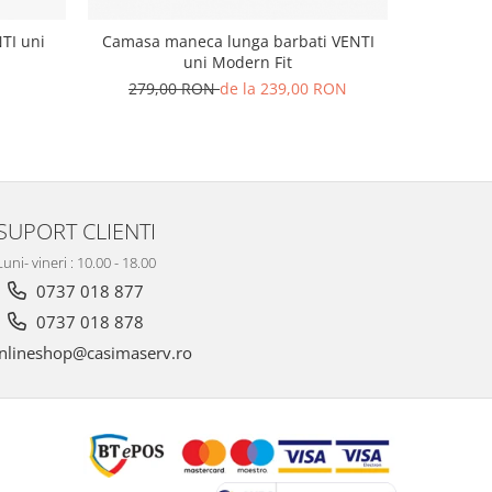
TI uni
Camasa maneca lunga barbati VENTI
Camasa s
uni Modern Fit
barbati V
279,00 RON
de la 239,00 RON
SUPORT CLIENTI
Luni- vineri : 10.00 - 18.00
0737 018 877
0737 018 878
nlineshop@casimaserv.ro