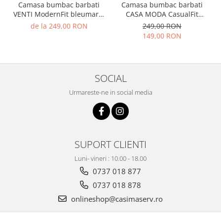
Camasa bumbac barbati
Camasa bumbac barbati
VENTI ModernFit bleumarin
CASA MODA CasualFit
patratele
carouri maro/albastru
de la 249,00 RON
249,00 RON
149,00 RON
SOCIAL
Urmareste-ne in social media
SUPORT CLIENTI
Luni- vineri : 10.00 - 18.00
0737 018 877
0737 018 878
onlineshop@casimaserv.ro