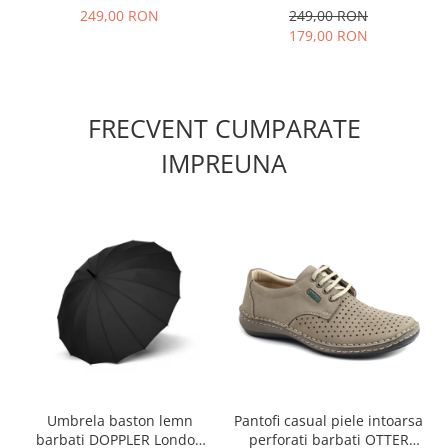
barbati Casual carouri
Regular carouri albastru
249,00 RON
249,00 RON
bleumarin
179,00 RON
FRECVENT CUMPARATE
IMPREUNA
Umbrela baston lemn
Pantofi casual piele intoarsa
barbati DOPPLER London
perforati barbati OTTER