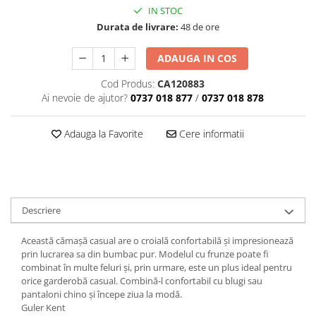
IN STOC
Durata de livrare:
48 de ore
ADAUGA IN COS
Cod Produs:
CA120883
Ai nevoie de ajutor?
0737 018 877
/
0737 018 878
Adauga la Favorite
Cere informatii
Descriere
Această cămașă casual are o croială confortabilă și impresionează
prin lucrarea sa din bumbac pur. Modelul cu frunze poate fi
combinat în multe feluri și, prin urmare, este un plus ideal pentru
orice garderobă casual. Combină-l confortabil cu blugi sau
pantaloni chino și începe ziua la modă.
Guler Kent