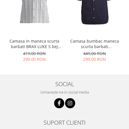
Camasa in maneca scurta
Camasa bumbac maneca
barbati BRAX LUKE S bej
scurta barbati
dungulite
SEIDENSTICKER 849776
419,00 RON
449,00 RON
regular bleumarin
299,00 RON
299,00 RON
SOCIAL
Urmareste-ne in social media
SUPORT CLIENTI