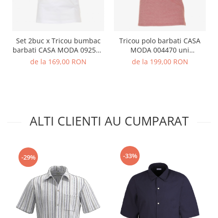
Set 2buc x Tricou bumbac
Tricou polo barbati CASA
barbati CASA MODA 092500
MODA 004470 uni
alb
portocaliu pepit
de la 169,00 RON
de la 199,00 RON
ALTI CLIENTI AU CUMPARAT
-33%
-29%