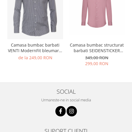
Camasa bumbac structurat
Camasa bumbac barbati
barbati SEIDENSTICKER
VENTI ModernFit bleumarin
Slim rosu patratele
patratele
349,00 RON
de la 249,00 RON
299,00 RON
SOCIAL
Urmareste-ne in social media
SUPORT CLIENTI