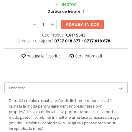
IN STOC
Durata de livrare:
1
ADAUGA IN COS
Cod Produs:
CA115543
Ai nevoie de ajutor?
0737 018 877
/
0737 018 878
Adauga la Favorite
Cere informatii
Descriere
Datorită croiului casual și țesăturii din bumbac pur, această
cămașă la modă pentru agrement impresionează prin
proprietățile sale confortabile la purtare. Modelul cu carouri la
modă poate fi combinat în multe feluri și face cămașa să atragă
privirile. Combină-l confortabil cu blugi sau pantaloni chino și
începe ziua la modă.