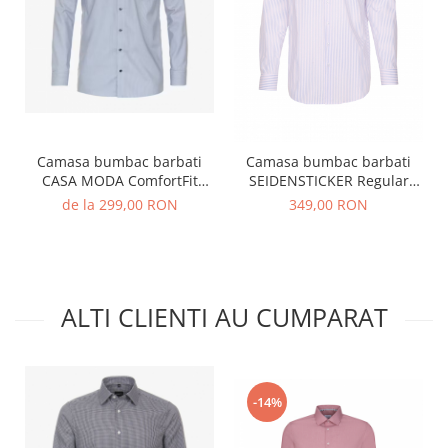
Camasa bumbac barbati
Camasa bumbac barbati
CASA MODA ComfortFit
SEIDENSTICKER Regular
albastru dungulite
dungulite roz
de la 299,00 RON
349,00 RON
ALTI CLIENTI AU CUMPARAT
-14%