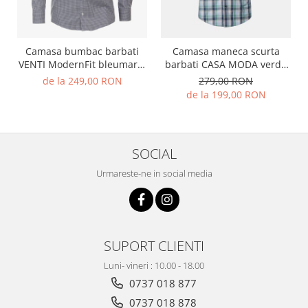
Camasa bumbac barbati
Camasa maneca scurta
VENTI ModernFit bleumarin
barbati CASA MODA verde
patratele
carouri
de la 249,00 RON
279,00 RON
de la 199,00 RON
SOCIAL
Urmareste-ne in social media
SUPORT CLIENTI
Luni- vineri : 10.00 - 18.00
0737 018 877
0737 018 878