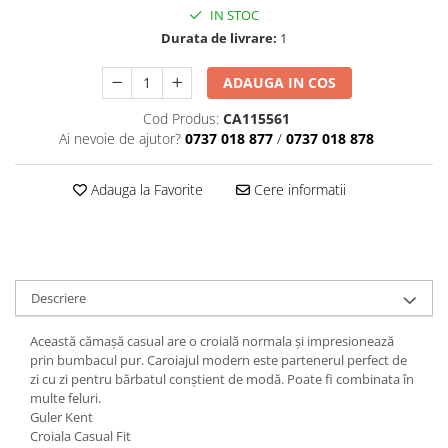
IN STOC
Durata de livrare:
1
ADAUGA IN COS
Cod Produs:
CA115561
Ai nevoie de ajutor?
0737 018 877
/
0737 018 878
Adauga la Favorite
Cere informatii
Descriere
Această cămașă casual are o croială normala și impresionează
prin bumbacul pur. Caroiajul modern este partenerul perfect de
zi cu zi pentru bărbatul conștient de modă. Poate fi combinata în
multe feluri.
Guler Kent
Croiala Casual Fit