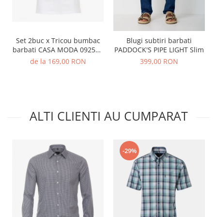
Set 2buc x Tricou bumbac
Blugi subtiri barbati
barbati CASA MODA 092500
PADDOCK'S PIPE LIGHT Slim
alb
de la 169,00 RON
399,00 RON
ALTI CLIENTI AU CUMPARAT
-29%