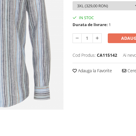
IN STOC
Durata de livrare:
1
ADAUG
Cod Produs:
CA115142
Ai nevo
Adauga la Favorite
Cere 