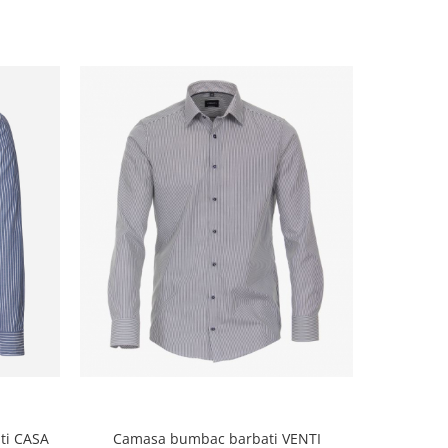
NOU
ti CASA
Camasa bumbac barbati VENTI
Camasa 