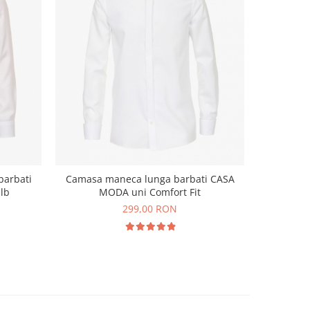
barbati
Camasa maneca lunga barbati CASA
Camasa 
lb
MODA uni Comfort Fit
299,00 RON