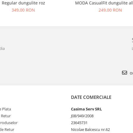
MODA CasualFit dungulite al
Regular dungulite roz
249,00 RON
349,00 RON
dia
o
DATE COMERCIALE
 Plata
Casima Serv SRL
e Retur
J08/949/2008
Produselor
23645731
de Retur
Nicolae Balcescu nr.62