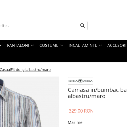
PANTALONI
COSTUME
INCALTAMINTE
ACCESORI
asualFit dungi albastru/maro
Camasa in/bumbac bar
albastru/maro
329,00 RON
Marime
: