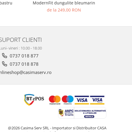
bastru
ModernFit dungulite bleumarin
de la 249,00 RON
SUPORT CLIENTI
Luni- vineri : 10.00 - 18.00
0737 018 877
0737 018 878
nlineshop@casimaserv.ro
@2026 Casima Serv SRL - Importator si Distribuitor CASA