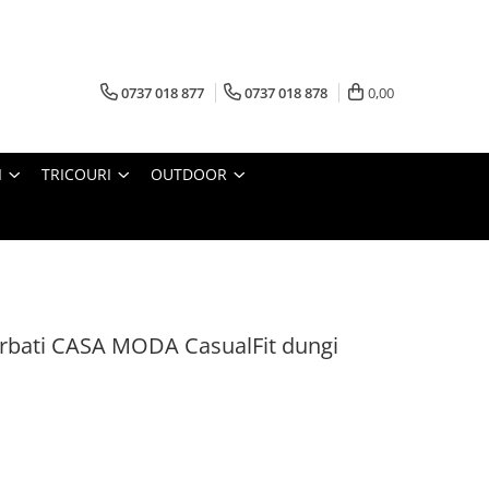
0737 018 877
0737 018 878
0,00
I
TRICOURI
OUTDOOR
bati CASA MODA CasualFit dungi