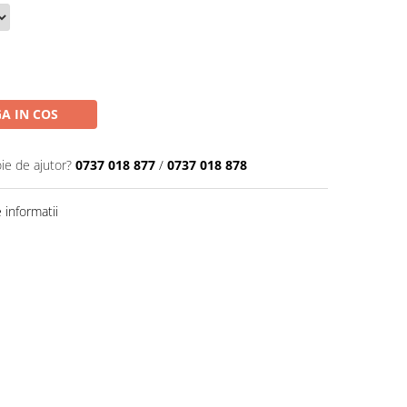
A IN COS
ie de ajutor?
0737 018 877
/
0737 018 878
informatii