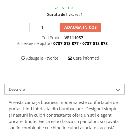
IN STOC
Durata de livrare:
1
ADAUGA IN COS
Cod Produs:
VE111057
Ai nevoie de ajutor?
0737 018 877
/
0737 018 878
Adauga la Favorite
Cere informatii
Descriere
Această cămașă business modernă este confortabilă de
purtat, fiind fabricata din bumbac pur.
Designul simplu
și nasturii în culori contrastante ofera un stil elegant
oricarei tinute.
Fie că este clasică cu pantaloni și cravată
sau în combinație cu chino în culori asortate - această