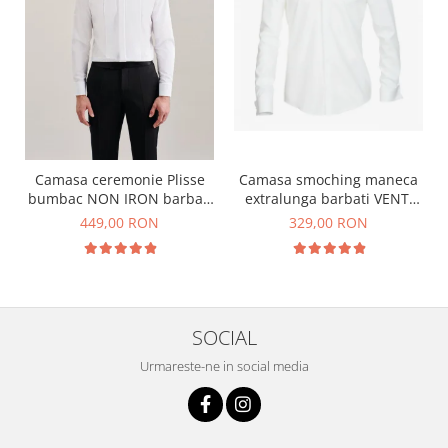
Camasa smoching maneca
Camasa ceremonie Plisse
extralunga barbati VENTI
bumbac NON IRON barbati
ModernFit bumbac alba
SEIDENSTICKER Slim alb
329,00 RON
449,00 RON
pentru papion
SOCIAL
Urmareste-ne in social media