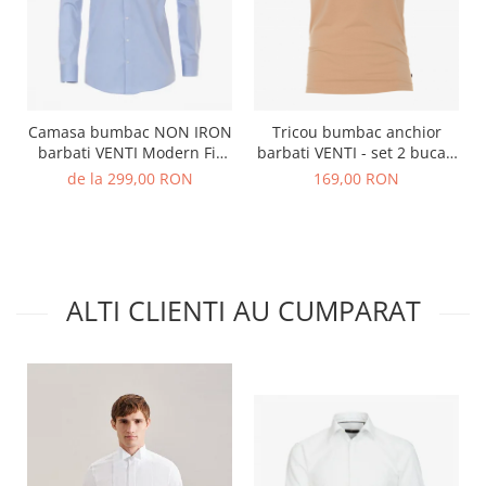
Camasa bumbac NON IRON
Tricou bumbac anchior
barbati VENTI Modern Fit
barbati VENTI - set 2 bucati
bleu
bej
de la 299,00 RON
169,00 RON
ALTI CLIENTI AU CUMPARAT