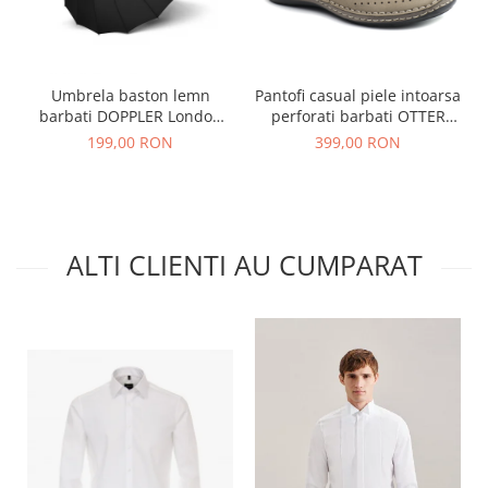
Umbrela baston lemn
Pantofi casual piele intoarsa
barbati DOPPLER London
perforati barbati OTTER
negru
OT9554 bej inchis
199,00 RON
399,00 RON
ALTI CLIENTI AU CUMPARAT