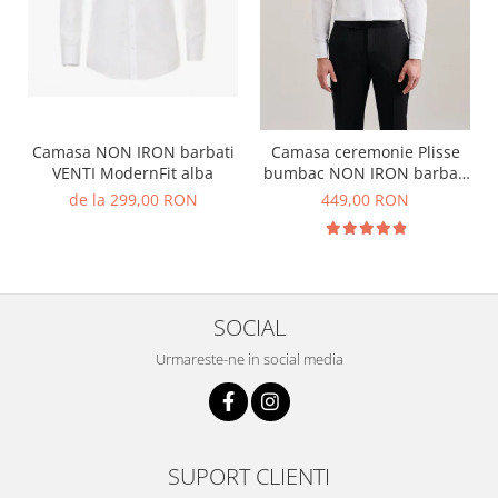
Camasa NON IRON barbati
Camasa ceremonie Plisse
VENTI ModernFit alba
bumbac NON IRON barbati
SEIDENSTICKER Slim alb
de la 299,00 RON
449,00 RON
pentru papion
SOCIAL
Urmareste-ne in social media
SUPORT CLIENTI