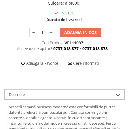
Culoare
:
alb(000)
IN STOC
Durata de livrare:
1
ADAUGA IN COS
Cod Produs:
VE111097
Ai nevoie de ajutor?
0737 018 877
/
0737 018 878
Adauga la Favorite
Cere informatii
Descriere
Această cămașă business modernă este confortabilă de purtat
datorită prelucrării bumbacului pur.
Cămașa convinge prin
accente și detalii elegante.
Nasturii în culori contrastante și
intariturile cu un model modern creează un stil deosebit.
Fie cu
pantaloni și cravată sau cu chino asortat, această cămașă pune în