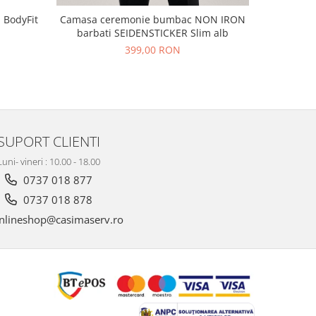
 BodyFit
Camasa ceremonie bumbac NON IRON
Camasa 
barbati SEIDENSTICKER Slim alb
SEIDENS
399,00 RON
SUPORT CLIENTI
Luni- vineri : 10.00 - 18.00
0737 018 877
0737 018 878
nlineshop@casimaserv.ro