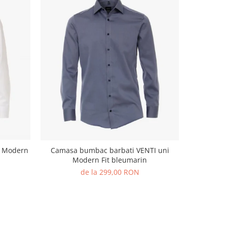
-40%
I Modern
Camasa bumbac barbati VENTI uni
Camasa 
Modern Fit bleumarin
buzunar
de la 299,00 RON
19