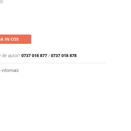
A IN COS
e de ajutor?
0737 018 877
/
0737 018 878
informatii