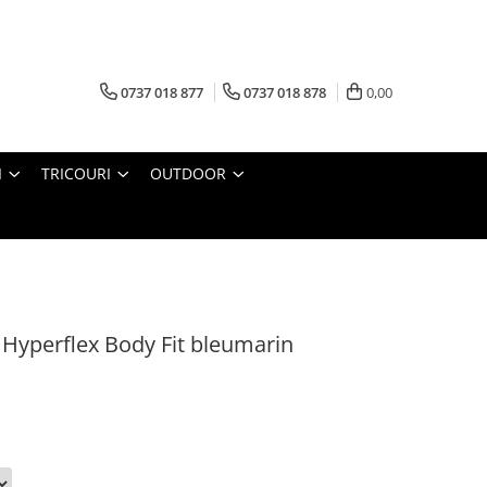
0737 018 877
0737 018 878
0,00
I
TRICOURI
OUTDOOR
Hyperflex Body Fit bleumarin