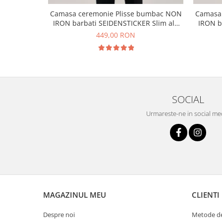
Camasa ceremonie Plisse bumbac NON
Camasa
IRON barbati SEIDENSTICKER Slim alb
IRON b
pentru papion
449,00 RON
SOCIAL
Urmareste-ne in social me
MAGAZINUL MEU
CLIENTI
Despre noi
Metode de