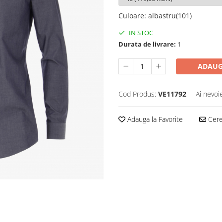
Culoare
:
albastru(101)
IN STOC
Durata de livrare:
1
ADAUG
Cod Produs:
VE11792
Ai nevoi
Adauga la Favorite
Cere 