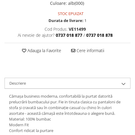
Culoare
:
alb(000)
STOC EPUIZAT
Durata de livrare:
1
Cod Produs:
VE11499
Ai nevoie de ajutor?
0737 018 877
/
0737 018 878
Adauga la Favorite
Cere informatii
Descriere
Cămașa business moderna, confortabilă la purtat datorită
prelucrării bumbacului pur. Fie in tinuta clasica cu pantaloni de
stofa și cravată sau în combinație casual cu chino în culori
asortate - această cămașă este întotdeauna o alegere bună.
Material: 100% bumbac
Modern Fit
Confort ridicat la purtare