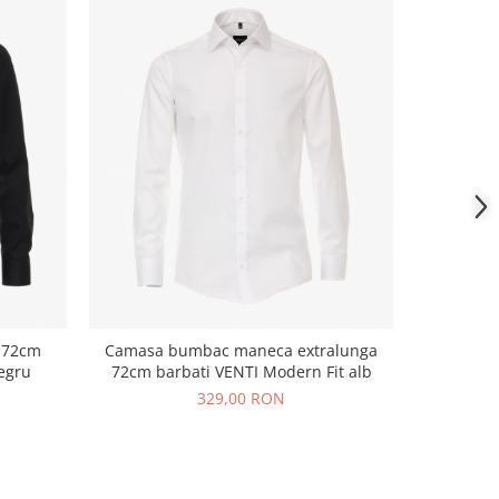
 72cm
Camasa bumbac maneca extralunga
Camasa 
egru
72cm barbati VENTI Modern Fit alb
329,00 RON