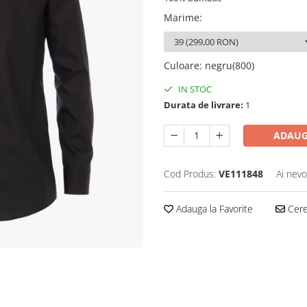
Marime
:
Culoare
:
negru(800)
IN STOC
Durata de livrare:
1
ADAUG
Cod Produs:
VE111848
Ai nevo
Adauga la Favorite
Cere 