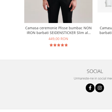
Camasa ceremonie Plisse bumbac NON
Camasa
IRON barbati SEIDENSTICKER Slim alb
barbat
pentru papion
449,00 RON
SOCIAL
Urmareste-ne in social me