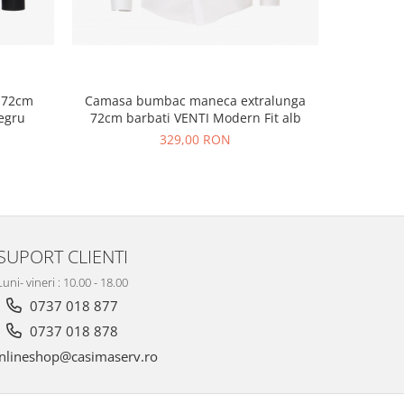
 72cm
Camasa bumbac maneca extralunga
Camasa ce
egru
72cm barbati VENTI Modern Fit alb
IRON barb
329,00 RON
SUPORT CLIENTI
Luni- vineri : 10.00 - 18.00
0737 018 877
0737 018 878
nlineshop@casimaserv.ro