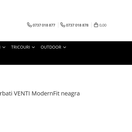
0737 018 877
0737 018 878
0,00
I
TRICOURI
OUTDOOR
ati VENTI ModernFit neagra