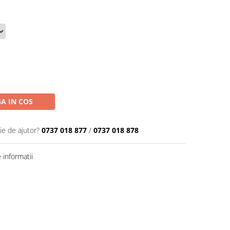
A IN COS
ie de ajutor?
0737 018 877
/
0737 018 878
informatii