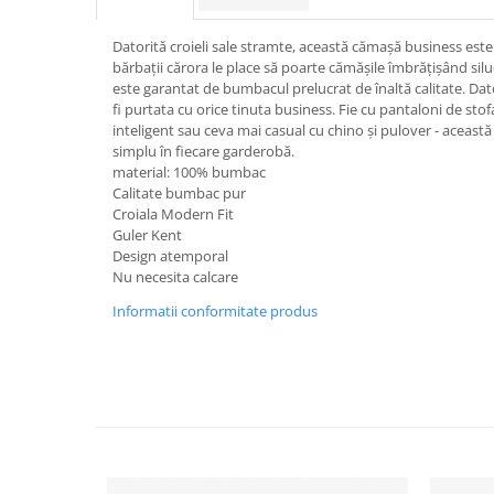
Datorită croieli sale stramte, această cămașă business este 
bărbații cărora le place să poarte cămășile îmbrățișând silu
este garantat de bumbacul prelucrat de înaltă calitate. Dat
fi purtata cu orice tinuta business. Fie cu pantaloni de stof
inteligent sau ceva mai casual cu chino și pulover - aceast
simplu în fiecare garderobă.
material: 100% bumbac
Calitate bumbac pur
Croiala Modern Fit
Guler Kent
Design atemporal
Nu necesita calcare
Informatii conformitate produs