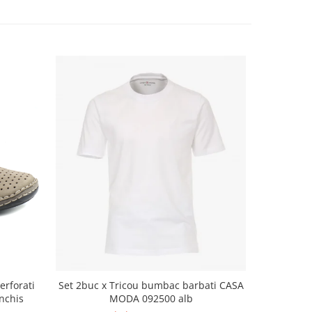
erforati
Set 2buc x Tricou bumbac barbati CASA
Camasa 
nchis
MODA 092500 alb
V